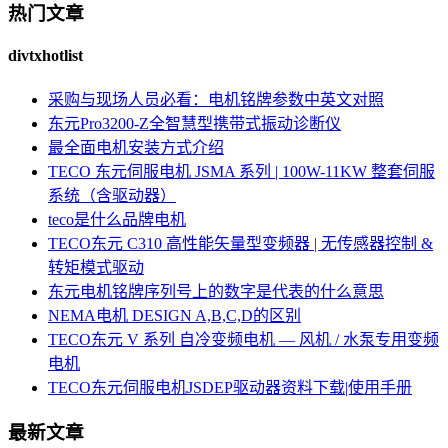
热门文章
divtxhotlist
采购与现场人员必看：电机铭牌参数中英文对照
东元Pro3200-Z全智慧型携带式振动诊断仪
最全面电机安装方式介绍
TECO 东元伺服电机 JSMA 系列 | 100W-11KW 整套伺服
系统（含驱动器）
teco是什么品牌电机
TECO东元 C310 高性能矢量型变频器 | 无传感器控制 &
转矩模式驱动
东元电机铭牌序列号上的数字是代表的什么意思
NEMA电机 DESIGN A,B,C,D的区别
TECO东元 V 系列 自冷变频电机 — 风机 / 水泵专用变频
电机
TECO东元伺服电机JSDEP驱动器资料下载|使用手册
最新文章