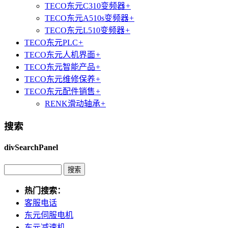
TECO东元C310变频器
+
TECO东元A510s变频器
+
TECO东元L510变频器
+
TECO东元PLC
+
TECO东元人机界面
+
TECO东元智能产品
+
TECO东元维修保养
+
TECO东元配件销售
+
RENK滑动轴承
+
搜索
divSearchPanel
热门搜索：
客服电话
东元伺服电机
东元减速机