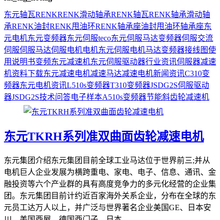
东元
轴瓦
RENK
RENK滑动轴承
RENK轴瓦
RENK轴承
滑动轴
承
RENK油封
RENK甩油环
RENK轴承座
油封
甩油环
轴承座
东
元电机
东元变频器
东元伺服
teco
东元伺服马达
变频器
伺服
交流
伺服
伺服马达
伺服电机
电机
东元伺服电机
马达
变频器接线图
使
用说明书
变频
东元减速机
东元伺服驱动器
行业资讯
伺服器
减速
机
资料下载
东元减速电机
减速马达
减速电机
新闻资讯
C310变
频器
东元电机资讯
L510s变频器
T310变频器
JSDG2S伺服驱动
器
JSDG2S
技术问答
电子样本
A510s变频器
节能
斜齿轮减速机
东元TKRH系列准双曲面齿轮减速电机
东元集团介绍东元集团目前全球工业马达位于世界前三;并从
电机巨人企业发展为横跨重电、家电、电子、信息、通讯、金
融投资等六个产业群的具有高度竞争力的多元化经营的企业集
团。东元集团目前计约近百家海外关系企业，分布在全球的东
元员工达万人以上，并广泛与世界著名企业美国GE、日本安
川、美国西屋、德国西门子、日本...