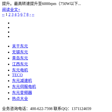
提升。最高转速提升至6000rpm（750W以下...
阅读全文+
‹‹
1
2
3
4
5
6
7
8
›
››
关于东元
无锡东元
青岛东元
江西东元
东元电机
TECO
东元减速机
东元伺服电机
东元变频器
热点大全
业务咨询电话：400-622-7598 联系QQ：1371124659