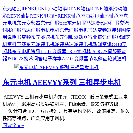
东元
轴瓦
RENK
RENK滑动轴承
RENK轴瓦
RENK轴承
滑动轴
承
RENK油封
RENK甩油环
RENK轴承座
油封
甩油环
轴承座
东
元电机
东元变频器
东元伺服
teco
东元伺服马达
变频器
伺服
交流
伺服
伺服马达
伺服电机
电机
东元伺服电机
马达
变频器接线图
使
用说明书
变频
东元减速机
东元伺服驱动器
行业资讯
伺服器
减速
机
资料下载
东元减速电机
减速马达
减速电机
新闻资讯
C310变
频器
东元电机资讯
L510s变频器
T310变频器
JSDG2S伺服驱动
器
JSDG2S
技术问答
电子样本
A510s变频器
节能
斜齿轮减速机
东元电机 AEEVYY系列 三相异步电机
AEEVYY 三相异步电机为东元（TECO）低压鼠笼式工业电
机系列，采用高强度铸铁机座、F级绝缘、IP55防护等级，
设计符合 IEC、GB 标准，具有结构坚固、效率稳定、耐久
性高等特点，广泛应用于风机...
阅读全文+