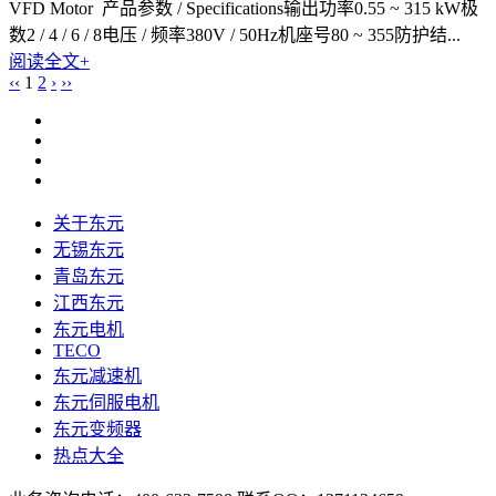
VFD Motor 产品参数 / Specifications输出功率0.55 ~ 315 kW极
数2 / 4 / 6 / 8电压 / 频率380V / 50Hz机座号80 ~ 355防护结...
阅读全文+
‹‹
1
2
›
››
关于东元
无锡东元
青岛东元
江西东元
东元电机
TECO
东元减速机
东元伺服电机
东元变频器
热点大全