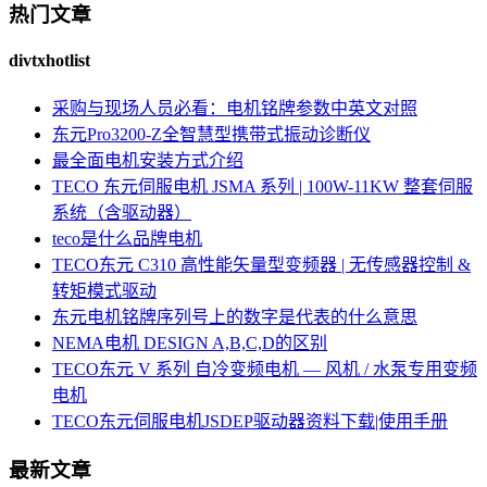
热门文章
divtxhotlist
采购与现场人员必看：电机铭牌参数中英文对照
东元Pro3200-Z全智慧型携带式振动诊断仪
最全面电机安装方式介绍
TECO 东元伺服电机 JSMA 系列 | 100W-11KW 整套伺服
系统（含驱动器）
teco是什么品牌电机
TECO东元 C310 高性能矢量型变频器 | 无传感器控制 &
转矩模式驱动
东元电机铭牌序列号上的数字是代表的什么意思
NEMA电机 DESIGN A,B,C,D的区别
TECO东元 V 系列 自冷变频电机 — 风机 / 水泵专用变频
电机
TECO东元伺服电机JSDEP驱动器资料下载|使用手册
最新文章