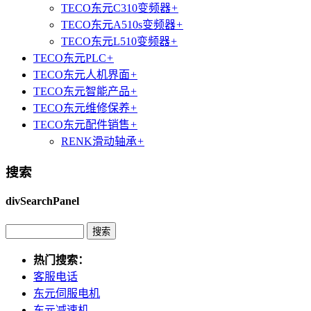
TECO东元C310变频器
+
TECO东元A510s变频器
+
TECO东元L510变频器
+
TECO东元PLC
+
TECO东元人机界面
+
TECO东元智能产品
+
TECO东元维修保养
+
TECO东元配件销售
+
RENK滑动轴承
+
搜索
divSearchPanel
热门搜索：
客服电话
东元伺服电机
东元减速机