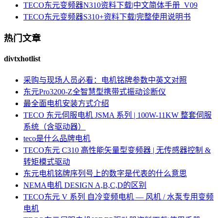
TECO东元变频器N310资料下载|中文简体手册_V09
TECO东元变频器S310+资料下载|完整使用说明书
热门文章
divtxhotlist
采购与现场人员必看：电机铭牌参数中英文对照
东元Pro3200-Z全智慧型携带式振动诊断仪
最全面电机安装方式介绍
TECO 东元伺服电机 JSMA 系列 | 100W-11KW 整套伺服
系统（含驱动器）
teco是什么品牌电机
TECO东元 C310 高性能矢量型变频器 | 无传感器控制 &
转矩模式驱动
东元电机铭牌序列号上的数字是代表的什么意思
NEMA电机 DESIGN A,B,C,D的区别
TECO东元 V 系列 自冷变频电机 — 风机 / 水泵专用变频
电机