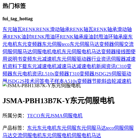
热门标签
fui_tag_hottag
东元
轴瓦
RENK
RENK滑动轴承
RENK轴瓦
RENK轴承
滑动轴
承
RENK油封
RENK甩油环
RENK轴承座
油封
甩油环
轴承座
东
元电机
东元变频器
东元伺服
teco
东元伺服马达
变频器
伺服
交流
伺服
伺服马达
伺服电机
电机
东元伺服电机
马达
变频器接线图
使
用说明书
变频
东元减速机
东元伺服驱动器
行业资讯
伺服器
减速
机
资料下载
东元减速电机
减速马达
减速电机
新闻资讯
C310变
频器
东元电机资讯
L510s变频器
T310变频器
JSDG2S伺服驱动
器
JSDG2S
技术问答
电子样本
A510s变频器
节能
斜齿轮减速机
JSMA-PBH13B7K-Y东元伺服电机
所属分类：
TECO东元JSMA伺服电机
产品标签：
东元
东元电机
东元伺服
东元伺服马达
teco
伺服
伺服
马达
交流伺服
电机
东元伺服电机
伺服电机
马达