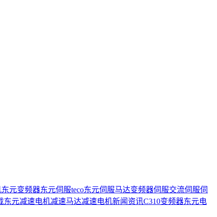
机
东元变频器
东元伺服
teco
东元伺服马达
变频器
伺服
交流伺服
伺
载
东元减速电机
减速马达
减速电机
新闻资讯
C310变频器
东元电