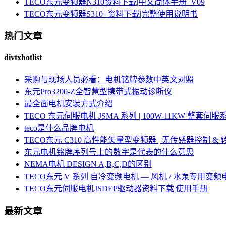
TECO东元变频器N310资料下载|中文简体手册_V09
TECO东元变频器S310+资料下载|完整使用说明书
热门文章
divtxhotlist
采购与现场人员必看：电机铭牌参数中英文对照
东元Pro3200-Z全智慧型携带式振动诊断仪
最全面电机安装方式介绍
TECO 东元伺服电机 JSMA 系列 | 100W-11KW 整套
teco是什么品牌电机
TECO东元 C310 高性能矢量型变频器 | 无传感器控制 &
东元电机铭牌序列号上的数字是代表的什么意思
NEMA电机 DESIGN A,B,C,D的区别
TECO东元 V 系列 自冷变频电机 — 风机 / 水泵专用变频
TECO东元伺服电机JSDEP驱动器资料下载|使用手册
最新文章