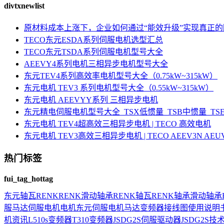
divtxnewlist
原材料成本上涨下，企业如何通过“能效升级”实现真正
TECO东元ESDA系列伺服电机选型汇总
TECO东元TSDA系列伺服电机型号大全
AEEVY4系列电机三相异步电机型号大全
东元TEV4系列高效率电机型号大全（0.75kW~315kW）
东元电机 TEV3 系列电机型号大全（0.55kW~315kW）
东元电机 AEEVYY系列 三相异步电机
东元精电伺服电机型号大全_TSX低惯量_TSB中惯量_T
东元电机 TEV4超高效三相异步电机 | TECO 高效电机
东元电机 TEV3高效三相异步电机 | TECO AEEV3N AE
热门标签
fui_tag_hottag
东元
轴瓦
RENK
RENK滑动轴承
RENK轴瓦
RENK轴承
滑动轴承
服马达
伺服电机
电机
东元伺服电机
马达
变频器接线图
使用说明
机资讯
L510s变频器
T310变频器
JSDG2S伺服驱动器
JSDG2S
技