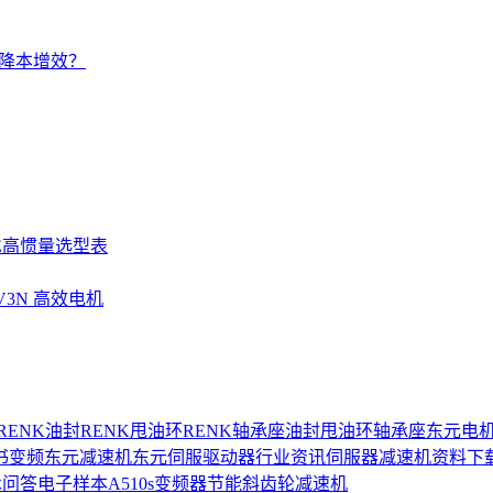
的降本增效？
SE高惯量选型表
UV3N 高效电机
RENK油封
RENK甩油环
RENK轴承座
油封
甩油环
轴承座
东元电
书
变频
东元减速机
东元伺服驱动器
行业资讯
伺服器
减速机
资料下
术问答
电子样本
A510s变频器
节能
斜齿轮减速机