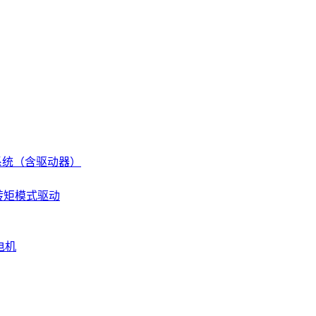
伺服系统（含驱动器）
 转矩模式驱动
电机