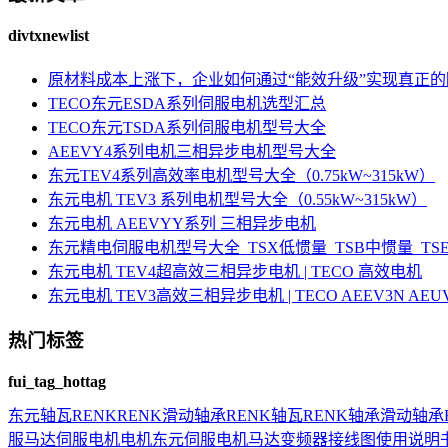
divtxnewlist
原材料成本上涨下，企业如何通过“能效升级”实现真正
TECO东元ESDA系列伺服电机选型汇总
TECO东元TSDA系列伺服电机型号大全
AEEVY4系列电机三相异步电机型号大全
东元TEV4系列高效率电机型号大全（0.75kW~315kW）
东元电机 TEV3 系列电机型号大全（0.55kW~315kW）
东元电机 AEEVYY系列 三相异步电机
东元精电伺服电机型号大全_TSX低惯量_TSB中惯量_T
东元电机 TEV4超高效三相异步电机 | TECO 高效电机
东元电机 TEV3高效三相异步电机 | TECO AEEV3N AE
热门标签
fui_tag_hottag
东元
轴瓦
RENK
RENK滑动轴承
RENK轴瓦
RENK轴承
滑动轴承
服马达
伺服电机
电机
东元伺服电机
马达
变频器接线图
使用说明