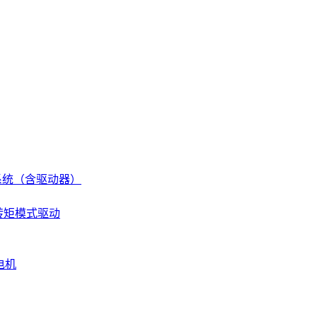
伺服系统（含驱动器）
 转矩模式驱动
电机