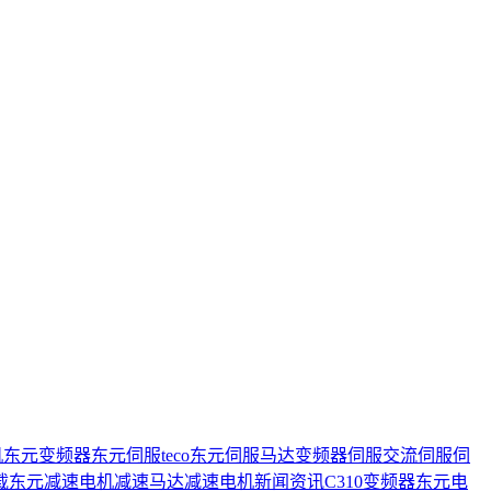
机
东元变频器
东元伺服
teco
东元伺服马达
变频器
伺服
交流伺服
伺
载
东元减速电机
减速马达
减速电机
新闻资讯
C310变频器
东元电