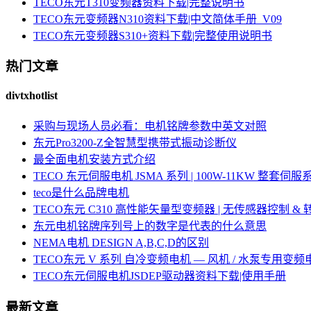
TECO东元T310变频器资料下载|完整说明书
TECO东元变频器N310资料下载|中文简体手册_V09
TECO东元变频器S310+资料下载|完整使用说明书
热门文章
divtxhotlist
采购与现场人员必看：电机铭牌参数中英文对照
东元Pro3200-Z全智慧型携带式振动诊断仪
最全面电机安装方式介绍
TECO 东元伺服电机 JSMA 系列 | 100W-11KW 整套
teco是什么品牌电机
TECO东元 C310 高性能矢量型变频器 | 无传感器控制 &
东元电机铭牌序列号上的数字是代表的什么意思
NEMA电机 DESIGN A,B,C,D的区别
TECO东元 V 系列 自冷变频电机 — 风机 / 水泵专用变频
TECO东元伺服电机JSDEP驱动器资料下载|使用手册
最新文章