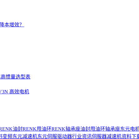
的降本增效？
SE高惯量选型表
UV3N 高效电机
RENK油封
RENK甩油环
RENK轴承座
油封
甩油环
轴承座
东元电
书
变频
东元减速机
东元伺服驱动器
行业资讯
伺服器
减速机
资料下