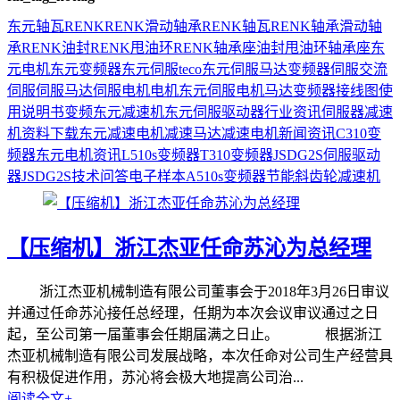
东元
轴瓦
RENK
RENK滑动轴承
RENK轴瓦
RENK轴承
滑动轴
承
RENK油封
RENK甩油环
RENK轴承座
油封
甩油环
轴承座
东
元电机
东元变频器
东元伺服
teco
东元伺服马达
变频器
伺服
交流
伺服
伺服马达
伺服电机
电机
东元伺服电机
马达
变频器接线图
使
用说明书
变频
东元减速机
东元伺服驱动器
行业资讯
伺服器
减速
机
资料下载
东元减速电机
减速马达
减速电机
新闻资讯
C310变
频器
东元电机资讯
L510s变频器
T310变频器
JSDG2S伺服驱动
器
JSDG2S
技术问答
电子样本
A510s变频器
节能
斜齿轮减速机
【压缩机】浙江杰亚任命苏沁为总经理
浙江杰亚机械制造有限公司董事会于2018年3月26日审议
并通过任命苏沁接任总经理，任期为本次会议审议通过之日
起，至公司第一届董事会任期届满之日止。 根据浙江
杰亚机械制造有限公司发展战略，本次任命对公司生产经营具
有积极促进作用，苏沁将会极大地提高公司治...
阅读全文+