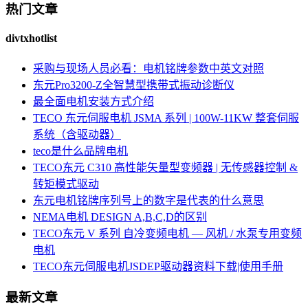
热门文章
divtxhotlist
采购与现场人员必看：电机铭牌参数中英文对照
东元Pro3200-Z全智慧型携带式振动诊断仪
最全面电机安装方式介绍
TECO 东元伺服电机 JSMA 系列 | 100W-11KW 整套伺服
系统（含驱动器）
teco是什么品牌电机
TECO东元 C310 高性能矢量型变频器 | 无传感器控制 &
转矩模式驱动
东元电机铭牌序列号上的数字是代表的什么意思
NEMA电机 DESIGN A,B,C,D的区别
TECO东元 V 系列 自冷变频电机 — 风机 / 水泵专用变频
电机
TECO东元伺服电机JSDEP驱动器资料下载|使用手册
最新文章