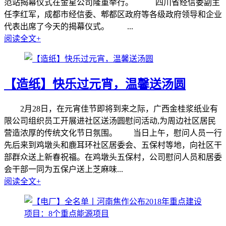
范站揭幕仪式在金星公司隆重举行。 四川省经信委副主
任李红军，成都市经信委、郫都区政府等各级政府领导和企业
代表出席了今天的揭幕仪式。 ...
阅读全文+
【造纸】快乐过元宵，温馨送汤圆
2月28日，在元宵佳节即将到来之际，广西金桂浆纸业有
限公司组织员工开展进社区送汤圆慰问活动,为周边社区居民
营造浓厚的传统文化节日氛围。 当日上午，慰问人员一行
先后来到鸡墩头和鹿耳环社区居委会、五保村等地，向社区干
部群众送上新春祝福。在鸡墩头五保村，公司慰问人员和居委
会干部一同为五保户送上芝麻味...
阅读全文+