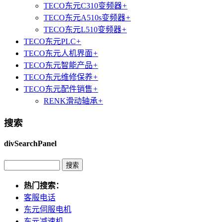
TECO东元C310变频器
+
TECO东元A510s变频器
+
TECO东元L510变频器
+
TECO东元PLC
+
TECO东元人机界面
+
TECO东元智能产品
+
TECO东元维修保养
+
TECO东元配件销售
+
RENK滑动轴承
+
搜索
divSearchPanel
热门搜索：
客服电话
东元伺服电机
东元减速机