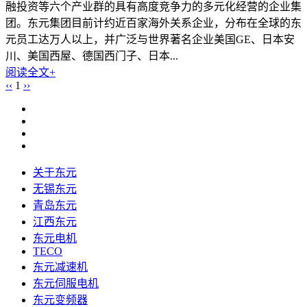
融投资等六个产业群的具有高度竞争力的多元化经营的企业集
团。东元集团目前计约近百家海外关系企业，分布在全球的东
元员工达万人以上，并广泛与世界著名企业美国GE、日本安
川、美国西屋、德国西门子、日本...
阅读全文+
‹‹
1
››
关于东元
无锡东元
青岛东元
江西东元
东元电机
TECO
东元减速机
东元伺服电机
东元变频器