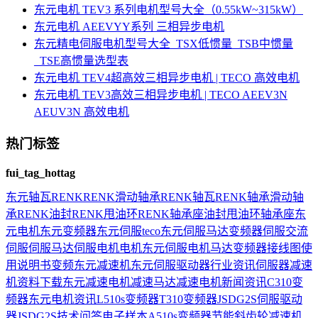
东元电机 TEV3 系列电机型号大全（0.55kW~315kW）
东元电机 AEEVYY系列 三相异步电机
东元精电伺服电机型号大全_TSX低惯量_TSB中惯量
_TSE高惯量选型表
东元电机 TEV4超高效三相异步电机 | TECO 高效电机
东元电机 TEV3高效三相异步电机 | TECO AEEV3N
AEUV3N 高效电机
热门标签
fui_tag_hottag
东元
轴瓦
RENK
RENK滑动轴承
RENK轴瓦
RENK轴承
滑动轴
承
RENK油封
RENK甩油环
RENK轴承座
油封
甩油环
轴承座
东
元电机
东元变频器
东元伺服
teco
东元伺服马达
变频器
伺服
交流
伺服
伺服马达
伺服电机
电机
东元伺服电机
马达
变频器接线图
使
用说明书
变频
东元减速机
东元伺服驱动器
行业资讯
伺服器
减速
机
资料下载
东元减速电机
减速马达
减速电机
新闻资讯
C310变
频器
东元电机资讯
L510s变频器
T310变频器
JSDG2S伺服驱动
器
JSDG2S
技术问答
电子样本
A510s变频器
节能
斜齿轮减速机