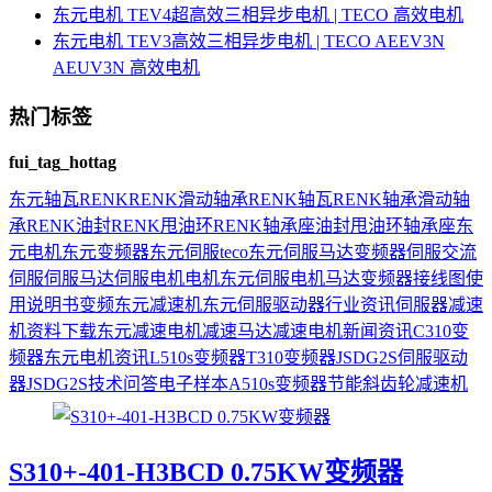
东元电机 TEV4超高效三相异步电机 | TECO 高效电机
东元电机 TEV3高效三相异步电机 | TECO AEEV3N
AEUV3N 高效电机
热门标签
fui_tag_hottag
东元
轴瓦
RENK
RENK滑动轴承
RENK轴瓦
RENK轴承
滑动轴
承
RENK油封
RENK甩油环
RENK轴承座
油封
甩油环
轴承座
东
元电机
东元变频器
东元伺服
teco
东元伺服马达
变频器
伺服
交流
伺服
伺服马达
伺服电机
电机
东元伺服电机
马达
变频器接线图
使
用说明书
变频
东元减速机
东元伺服驱动器
行业资讯
伺服器
减速
机
资料下载
东元减速电机
减速马达
减速电机
新闻资讯
C310变
频器
东元电机资讯
L510s变频器
T310变频器
JSDG2S伺服驱动
器
JSDG2S
技术问答
电子样本
A510s变频器
节能
斜齿轮减速机
S310+-401-H3BCD 0.75KW变频器