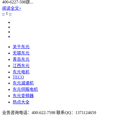
400-6227-598获...
阅读全文+
‹‹
1
››
关于东元
无锡东元
青岛东元
江西东元
东元电机
TECO
东元减速机
东元伺服电机
东元变频器
热点大全
业务咨询电话：400-622-7598 联系QQ：1371124659