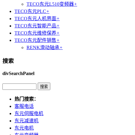
TECO东元L510变频器
+
TECO东元PLC
+
TECO东元人机界面
+
TECO东元智能产品
+
TECO东元维修保养
+
TECO东元配件销售
+
RENK滑动轴承
+
搜索
divSearchPanel
热门搜索：
客服电话
东元伺服电机
东元减速机
东元电机