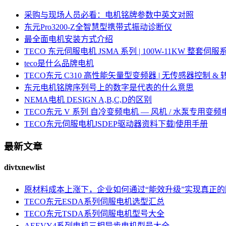
采购与现场人员必看：电机铭牌参数中英文对照
东元Pro3200-Z全智慧型携带式振动诊断仪
最全面电机安装方式介绍
TECO 东元伺服电机 JSMA 系列 | 100W-11KW 整套
teco是什么品牌电机
TECO东元 C310 高性能矢量型变频器 | 无传感器控制 &
东元电机铭牌序列号上的数字是代表的什么意思
NEMA电机 DESIGN A,B,C,D的区别
TECO东元 V 系列 自冷变频电机 — 风机 / 水泵专用变频
TECO东元伺服电机JSDEP驱动器资料下载|使用手册
最新文章
divtxnewlist
原材料成本上涨下，企业如何通过“能效升级”实现真正
TECO东元ESDA系列伺服电机选型汇总
TECO东元TSDA系列伺服电机型号大全
AEEVY4系列电机三相异步电机型号大全