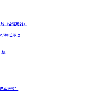
伺服系统（含驱动器）
 转矩模式驱动
电机
的降本增效？