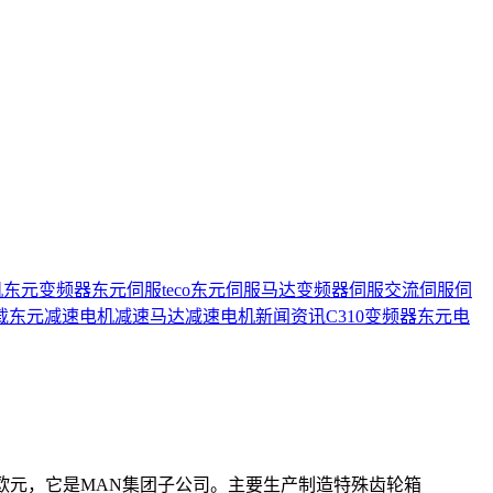
机
东元变频器
东元伺服
teco
东元伺服马达
变频器
伺服
交流伺服
伺
载
东元减速电机
减速马达
减速电机
新闻资讯
C310变频器
东元电
50亿欧元，它是MAN集团子公司。主要生产制造特殊齿轮箱