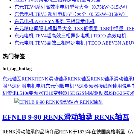
东元TEV4系列高效率电机型号大全（0.75kW~315kW）
东元电机 TEV3 系列电机型号大全（0.55kW~315kW）
东元电机 AEEVYY系列 三相异步电机
东元精电伺服电机型号大全_TSX低惯量_TSB中惯量_T
东元电机 TEV4超高效三相异步电机 | TECO 高效电机
东元电机 TEV3高效三相异步电机 | TECO AEEV3N AE
热门标签
fui_tag_hottag
东元
轴瓦
RENK
RENK滑动轴承
RENK轴瓦
RENK轴承
滑动轴承
服马达
伺服电机
电机
东元伺服电机
马达
变频器接线图
使用说明
机资讯
L510s变频器
T310变频器
JSDG2S伺服驱动器
JSDG2S
技
EFNLB 9-90 RENK滑动轴承 RENK轴瓦
RENK滑动轴承的品牌介绍RENK于1873年在德国奥格斯堡（