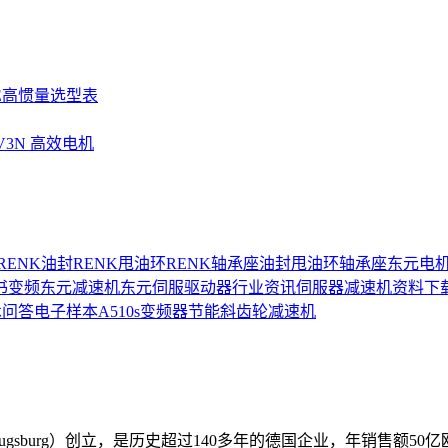
SE高惯量选型表
UV3N 高效电机
RENK油封
RENK甩油环
RENK轴承座
油封
甩油环
轴承座
东元电
书
变频
东元减速机
东元伺服驱动器
行业资讯
伺服器
减速机
资料下
术问答
电子样本
A510s变频器
节能
斜齿轮减速机
Augsburg）创立，是历史超过140多年的德国企业，年销售额