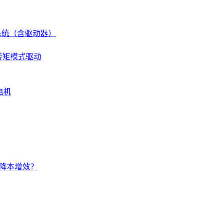
伺服系统（含驱动器）
 转矩模式驱动
电机
的降本增效？