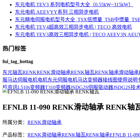
东元电机 TEV3 系列电机型号大全（0.55kW~315kW）
东元电机 AEEVYY系列 三相异步电机
东元精电伺服电机型号大全_TSX低惯量_TSB中惯量_T
东元电机 TEV4超高效三相异步电机 | TECO 高效电机
东元电机 TEV3高效三相异步电机 | TECO AEEV3N AE
热门标签
fui_tag_hottag
东元
轴瓦
RENK
RENK滑动轴承
RENK轴瓦
RENK轴承
滑动轴承
服马达
伺服电机
电机
东元伺服电机
马达
变频器接线图
使用说明
机资讯
L510s变频器
T310变频器
JSDG2S伺服驱动器
JSDG2S
技
EFNLB 11-090 RENK滑动轴承 RENK轴
所属分类：
RENK滑动轴承
产品标签：
RENK滑动轴承
RENK轴瓦
RENK轴承
EFNLB 11-09