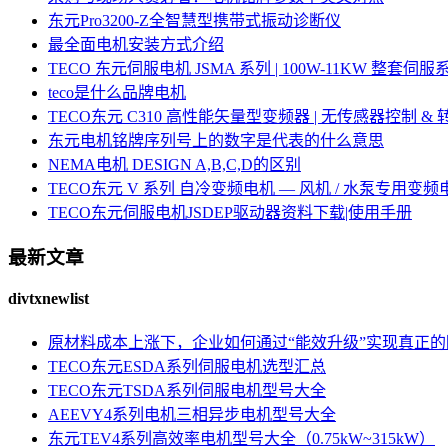
东元Pro3200-Z全智慧型携带式振动诊断仪
最全面电机安装方式介绍
TECO 东元伺服电机 JSMA 系列 | 100W-11KW 整套
teco是什么品牌电机
TECO东元 C310 高性能矢量型变频器 | 无传感器控制 &
东元电机铭牌序列号上的数字是代表的什么意思
NEMA电机 DESIGN A,B,C,D的区别
TECO东元 V 系列 自冷变频电机 — 风机 / 水泵专用变频
TECO东元伺服电机JSDEP驱动器资料下载|使用手册
最新文章
divtxnewlist
原材料成本上涨下，企业如何通过“能效升级”实现真正
TECO东元ESDA系列伺服电机选型汇总
TECO东元TSDA系列伺服电机型号大全
AEEVY4系列电机三相异步电机型号大全
东元TEV4系列高效率电机型号大全（0.75kW~315kW）