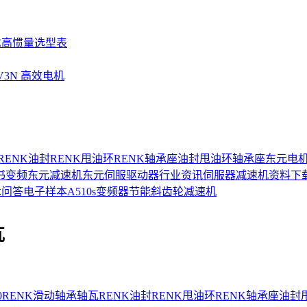
SE高惯量选型表
UV3N 高效电机
RENK油封
RENK甩油环
RENK轴承座
油封
甩油环
轴承座
东元电
书
变频
东元减速机
东元伺服驱动器
行业资讯
伺服器
减速机
资料下
术问答
电子样本
A510s变频器
节能
斜齿轮减速机
瓦
0
RENK
滑动轴承
轴瓦
RENK油封
RENK甩油环
RENK轴承座
油封