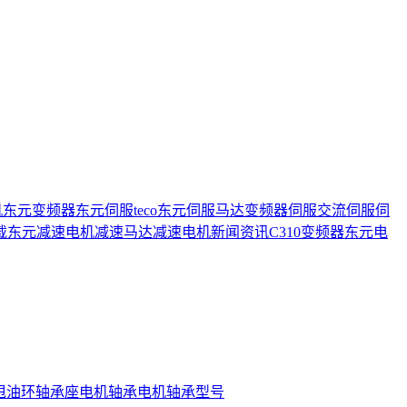
机
东元变频器
东元伺服
teco
东元伺服马达
变频器
伺服
交流伺服
伺
载
东元减速电机
减速马达
减速电机
新闻资讯
C310变频器
东元电
甩油环
轴承座
电机轴承
电机轴承型号