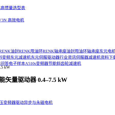
SE高惯量选型表
UV3N 高效电机
RENK油封
RENK甩油环
RENK轴承座
油封
甩油环
轴承座
东元电
书
变频
东元减速机
东元伺服驱动器
行业资讯
伺服器
减速机
资料下
术问答
电子样本
A510s变频器
节能
斜齿轮减速机
矢量驱动器 0.4–7.5 kW
压变频器
驱动异步与永磁电机