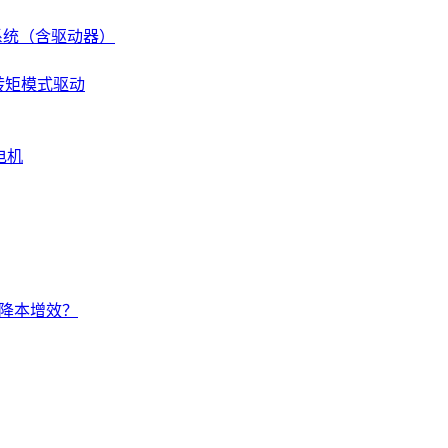
伺服系统（含驱动器）
 转矩模式驱动
电机
的降本增效？