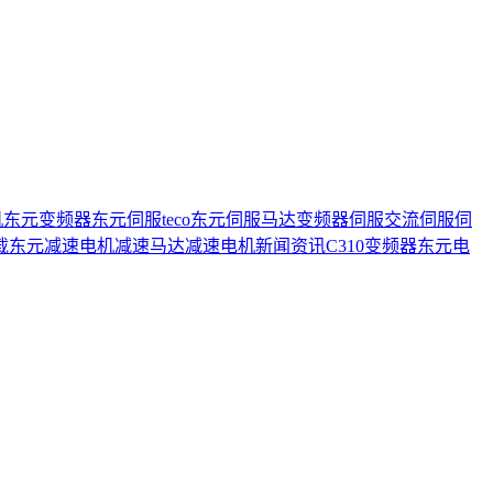
机
东元变频器
东元伺服
teco
东元伺服马达
变频器
伺服
交流伺服
伺
载
东元减速电机
减速马达
减速电机
新闻资讯
C310变频器
东元电