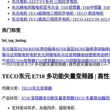
东元电机 AEEVYY系列 三相异步电机
东元精电伺服电机型号大全_TSX低惯量_TSB中惯量_T
东元电机 TEV4超高效三相异步电机 | TECO 高效电机
东元电机 TEV3高效三相异步电机 | TECO AEEV3N AE
热门标签
fui_tag_hottag
东元
轴瓦
RENK
RENK滑动轴承
RENK轴瓦
RENK轴承
滑动轴承
服马达
伺服电机
电机
东元伺服电机
马达
变频器接线图
使用说明
机资讯
L510s变频器
T310变频器
JSDG2S伺服驱动器
JSDG2S
技
TECO东元 E710 多功能矢量变频器 | 高性能
所属分类：
TECO东元变频器
产品标签：
E710 变频器
多功能矢量变频器
TECO 矢量驱动器
低
支持驱动异步、永磁同步、磁阻电机