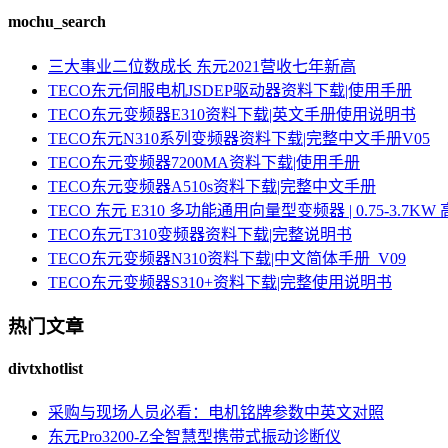
mochu_search
三大事业二位数成长 东元2021营收七年新高
TECO东元伺服电机JSDEP驱动器资料下载|使用手册
TECO东元变频器E310资料下载|英文手册使用说明书
TECO东元N310系列变频器资料下载|完整中文手册V05
TECO东元变频器7200MA资料下载|使用手册
TECO东元变频器A510s资料下载|完整中文手册
TECO 东元 E310 多功能通用向量型变频器 | 0.75-3.
TECO东元T310变频器资料下载|完整说明书
TECO东元变频器N310资料下载|中文简体手册_V09
TECO东元变频器S310+资料下载|完整使用说明书
热门文章
divtxhotlist
采购与现场人员必看：电机铭牌参数中英文对照
东元Pro3200-Z全智慧型携带式振动诊断仪