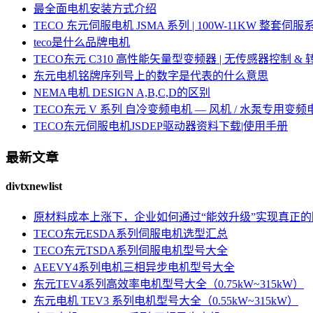
最全面电机安装方式介绍
TECO 东元伺服电机 JSMA 系列 | 100W-11KW 整套
teco是什么品牌电机
TECO东元 C310 高性能矢量型变频器 | 无传感器控制 &
东元电机铭牌序列号上的数字是代表的什么意思
NEMA电机 DESIGN A,B,C,D的区别
TECO东元 V 系列 自冷变频电机 — 风机 / 水泵专用变频
TECO东元伺服电机JSDEP驱动器资料下载|使用手册
最新文章
divtxnewlist
原材料成本上涨下，企业如何通过“能效升级”实现真正
TECO东元ESDA系列伺服电机选型汇总
TECO东元TSDA系列伺服电机型号大全
AEEVY4系列电机三相异步电机型号大全
东元TEV4系列高效率电机型号大全（0.75kW~315kW）
东元电机 TEV3 系列电机型号大全（0.55kW~315kW）