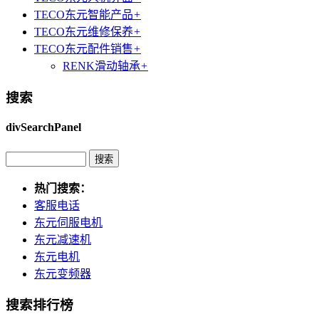
TECO东元智能产品
+
TECO东元维修保养
+
TECO东元配件销售
+
RENK滑动轴承
+
搜索
divSearchPanel
热门搜索：
客服电话
东元伺服电机
东元减速机
东元电机
东元变频器
搜索排行榜