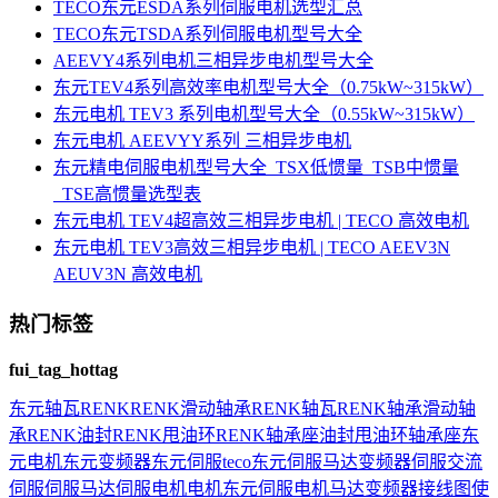
TECO东元ESDA系列伺服电机选型汇总
TECO东元TSDA系列伺服电机型号大全
AEEVY4系列电机三相异步电机型号大全
东元TEV4系列高效率电机型号大全（0.75kW~315kW）
东元电机 TEV3 系列电机型号大全（0.55kW~315kW）
东元电机 AEEVYY系列 三相异步电机
东元精电伺服电机型号大全_TSX低惯量_TSB中惯量
_TSE高惯量选型表
东元电机 TEV4超高效三相异步电机 | TECO 高效电机
东元电机 TEV3高效三相异步电机 | TECO AEEV3N
AEUV3N 高效电机
热门标签
fui_tag_hottag
东元
轴瓦
RENK
RENK滑动轴承
RENK轴瓦
RENK轴承
滑动轴
承
RENK油封
RENK甩油环
RENK轴承座
油封
甩油环
轴承座
东
元电机
东元变频器
东元伺服
teco
东元伺服马达
变频器
伺服
交流
伺服
伺服马达
伺服电机
电机
东元伺服电机
马达
变频器接线图
使