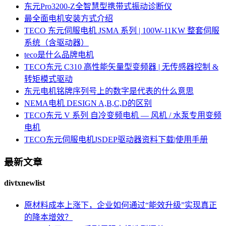
东元Pro3200-Z全智慧型携带式振动诊断仪
最全面电机安装方式介绍
TECO 东元伺服电机 JSMA 系列 | 100W-11KW 整套伺服
系统（含驱动器）
teco是什么品牌电机
TECO东元 C310 高性能矢量型变频器 | 无传感器控制 &
转矩模式驱动
东元电机铭牌序列号上的数字是代表的什么意思
NEMA电机 DESIGN A,B,C,D的区别
TECO东元 V 系列 自冷变频电机 — 风机 / 水泵专用变频
电机
TECO东元伺服电机JSDEP驱动器资料下载|使用手册
最新文章
divtxnewlist
原材料成本上涨下，企业如何通过“能效升级”实现真正
的降本增效？