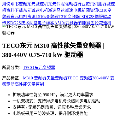
用说明书
变频
东元减速机
东元伺服驱动器
行业资讯
伺服器
减速
机
资料下载
东元减速电机
减速马达
减速电机
新闻资讯
C310变
频器
东元电机资讯
L510s变频器
T310变频器
JSDG2S伺服驱动
器
JSDG2S
技术问答
电子样本
A510s变频器
节能
斜齿轮减速机
TECO东元 M310 高性能矢量变频器 |
380-440V 0.75-710 kW 驱动器
所属分类：
TECO东元变频器
产品标签：
M310 变频器
矢量变频器
TECO 变频器
380-440V 变
频驱动
高性能矢量控制
扩展功率性能至 950 HP，满足更大功率需求
一机双模式：支持异步电机与永磁同步电机驱动
支持有 / 无编码器场景，适应多种反馈需求
电路板采用三防漆处理，提升耐环境性能