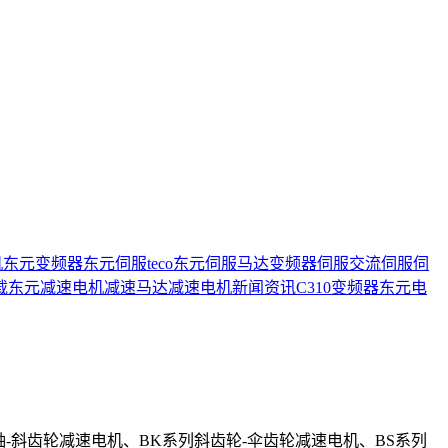
机
东元变频器
东元伺服
teco
东元伺服马达
变频器
伺服
交流伺服
伺
载
东元减速电机
减速马达
减速电机
新闻资讯
C310变频器
东元电
-斜齿轮减速电机、BK系列斜齿轮-伞齿轮减速电机、BS系列