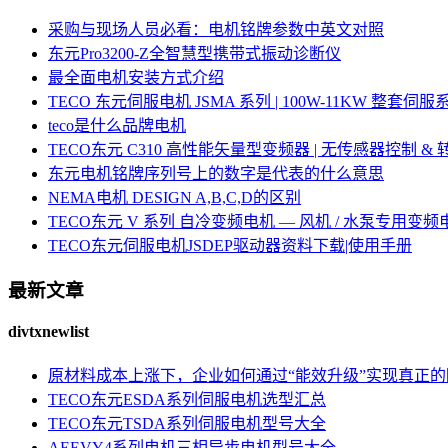
采购与现场人员必看：电机铭牌参数中英文对照
东元Pro3200-Z全智慧型携带式振动诊断仪
最全面电机安装方式介绍
TECO 东元伺服电机 JSMA 系列 | 100W-11KW 整套
teco是什么品牌电机
TECO东元 C310 高性能矢量型变频器 | 无传感器控制 &
东元电机铭牌序列号上的数字是代表的什么意思
NEMA电机 DESIGN A,B,C,D的区别
TECO东元 V 系列 自冷变频电机 — 风机 / 水泵专用变频
TECO东元伺服电机JSDEP驱动器资料下载|使用手册
最新文章
divtxnewlist
原材料成本上涨下，企业如何通过“能效升级”实现真正
TECO东元ESDA系列伺服电机选型汇总
TECO东元TSDA系列伺服电机型号大全
AEEVY4系列电机三相异步电机型号大全