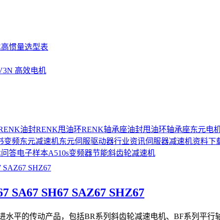
SE高惯量选型表
UV3N 高效电机
RENK油封
RENK甩油环
RENK轴承座
油封
甩油环
轴承座
东元电
书
变频
东元减速机
东元伺服驱动器
行业资讯
伺服器
减速机
资料下
术问答
电子样本
A510s变频器
节能
斜齿轮减速机
SA67 SH67 SAZ67 SHZ67
先进水平的传动产品，包括BR系列斜齿轮减速电机、BF系列平行轴