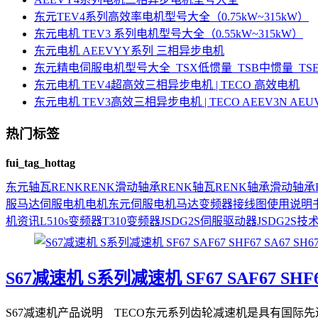
东元TEV4系列高效率电机型号大全（0.75kW~315kW）
东元电机 TEV3 系列电机型号大全（0.55kW~315kW）
东元电机 AEEVYY系列 三相异步电机
东元精电伺服电机型号大全_TSX低惯量_TSB中惯量_T
东元电机 TEV4超高效三相异步电机 | TECO 高效电机
东元电机 TEV3高效三相异步电机 | TECO AEEV3N AE
热门标签
fui_tag_hottag
东元
轴瓦
RENK
RENK滑动轴承
RENK轴瓦
RENK轴承
滑动轴承
服马达
伺服电机
电机
东元伺服电机
马达
变频器接线图
使用说明
机资讯
L510s变频器
T310变频器
JSDG2S伺服驱动器
JSDG2S
技
S67减速机 S系列减速机 SF67 SAF67 SHF67 
S67减速机产品说明 TECO东元系列齿轮减速机是具有国际