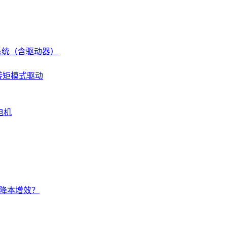
伺服系统（含驱动器）
 转矩模式驱动
电机
的降本增效？