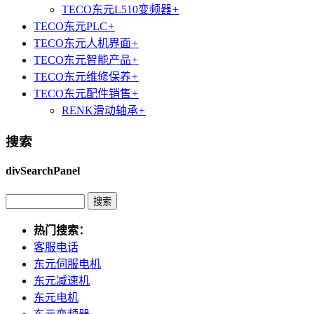
TECO东元L510变频器
+
TECO东元PLC
+
TECO东元人机界面
+
TECO东元智能产品
+
TECO东元维修保养
+
TECO东元配件销售
+
RENK滑动轴承
+
搜索
divSearchPanel
热门搜索：
客服电话
东元伺服电机
东元减速机
东元电机