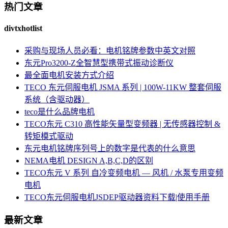
热门文章
divtxhotlist
采购与现场人员必看：电机铭牌参数中英文对照
东元Pro3200-Z全智慧型携带式振动诊断仪
最全面电机安装方式介绍
TECO 东元伺服电机 JSMA 系列 | 100W-11KW 整套伺服
系统（含驱动器）
teco是什么品牌电机
TECO东元 C310 高性能矢量型变频器 | 无传感器控制 &
转矩模式驱动
东元电机铭牌序列号上的数字是代表的什么意思
NEMA电机 DESIGN A,B,C,D的区别
TECO东元 V 系列 自冷变频电机 — 风机 / 水泵专用变频
电机
TECO东元伺服电机JSDEP驱动器资料下载|使用手册
最新文章