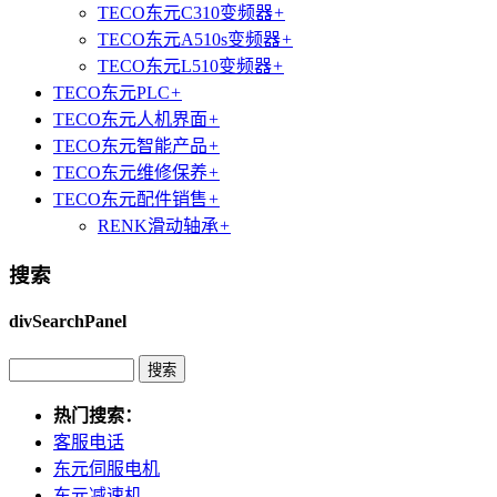
TECO东元C310变频器
+
TECO东元A510s变频器
+
TECO东元L510变频器
+
TECO东元PLC
+
TECO东元人机界面
+
TECO东元智能产品
+
TECO东元维修保养
+
TECO东元配件销售
+
RENK滑动轴承
+
搜索
divSearchPanel
热门搜索：
客服电话
东元伺服电机
东元减速机