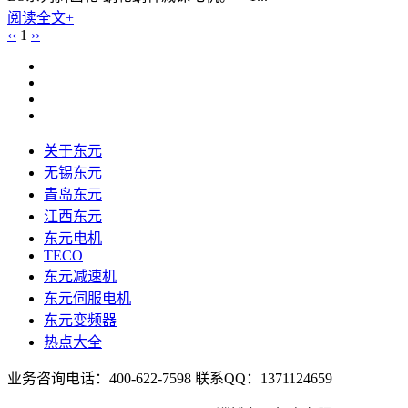
阅读全文+
‹‹
1
››
关于东元
无锡东元
青岛东元
江西东元
东元电机
TECO
东元减速机
东元伺服电机
东元变频器
热点大全
业务咨询电话：400-622-7598 联系QQ：1371124659