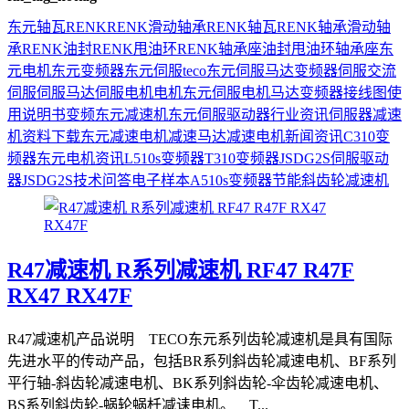
东元
轴瓦
RENK
RENK滑动轴承
RENK轴瓦
RENK轴承
滑动轴
承
RENK油封
RENK甩油环
RENK轴承座
油封
甩油环
轴承座
东
元电机
东元变频器
东元伺服
teco
东元伺服马达
变频器
伺服
交流
伺服
伺服马达
伺服电机
电机
东元伺服电机
马达
变频器接线图
使
用说明书
变频
东元减速机
东元伺服驱动器
行业资讯
伺服器
减速
机
资料下载
东元减速电机
减速马达
减速电机
新闻资讯
C310变
频器
东元电机资讯
L510s变频器
T310变频器
JSDG2S伺服驱动
器
JSDG2S
技术问答
电子样本
A510s变频器
节能
斜齿轮减速机
R47减速机 R系列减速机 RF47 R47F
RX47 RX47F
R47减速机产品说明 TECO东元系列齿轮减速机是具有国际
先进水平的传动产品，包括BR系列斜齿轮减速电机、BF系列
平行轴-斜齿轮减速电机、BK系列斜齿轮-伞齿轮减速电机、
BS系列斜齿轮-蜗轮蜗杄减诔电机。 T...