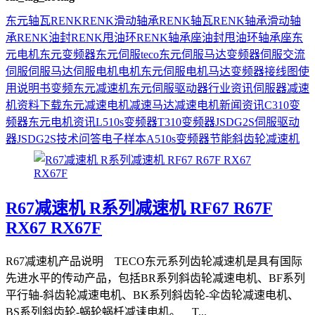
东元
轴瓦
RENK
RENK滑动轴承
RENK轴瓦
RENK轴承
滑动轴
承
RENK油封
RENK甩油环
RENK轴承座
油封
甩油环
轴承座
东
元电机
东元变频器
东元伺服
teco
东元伺服马达
变频器
伺服
交流
伺服
伺服马达
伺服电机
电机
东元伺服电机
马达
变频器接线图
使
用说明书
变频
东元减速机
东元伺服驱动器
行业资讯
伺服器
减速
机
资料下载
东元减速电机
减速马达
减速电机
新闻资讯
C310变
频器
东元电机资讯
L510s变频器
T310变频器
JSDG2S伺服驱动
器
JSDG2S
技术问答
电子样本
A510s变频器
节能
斜齿轮减速机
R67减速机 R系列减速机 RF67 R67F
RX67 RX67F
R67减速机产品说明 TECO东元系列齿轮减速机是具有国际
先进水平的传动产品，包括BR系列斜齿轮减速电机、BF系列
平行轴-斜齿轮减速电机、BK系列斜齿轮-伞齿轮减速电机、
BS系列斜齿轮-蜗轮蜗杄减诔电机。 T...