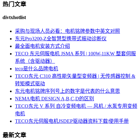
热门文章
divtxhotlist
采购与现场人员必看：电机铭牌参数中英文对照
东元Pro3200-Z全智慧型携带式振动诊断仪
最全面电机安装方式介绍
TECO 东元伺服电机 JSMA 系列 | 100W-11KW 整套伺服
系统（含驱动器）
teco是什么品牌电机
TECO东元 C310 高性能矢量型变频器 | 无传感器控制 &
转矩模式驱动
东元电机铭牌序列号上的数字是代表的什么意思
NEMA电机 DESIGN A,B,C,D的区别
TECO东元 V 系列 自冷变频电机 — 风机 / 水泵专用变频
电机
TECO东元伺服电机JSDEP驱动器资料下载|使用手册
最新文章