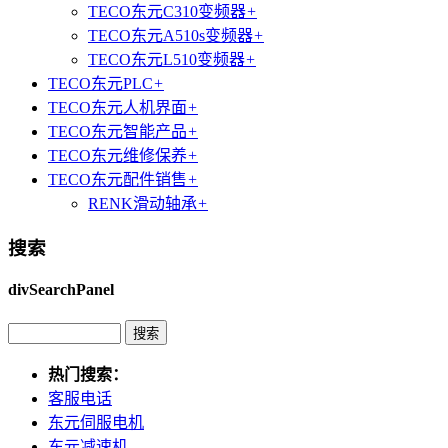
TECO东元C310变频器
+
TECO东元A510s变频器
+
TECO东元L510变频器
+
TECO东元PLC
+
TECO东元人机界面
+
TECO东元智能产品
+
TECO东元维修保养
+
TECO东元配件销售
+
RENK滑动轴承
+
搜索
divSearchPanel
热门搜索：
客服电话
东元伺服电机
东元减速机