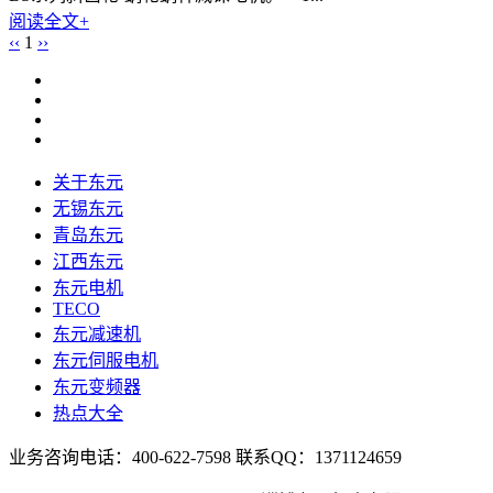
阅读全文+
‹‹
1
››
关于东元
无锡东元
青岛东元
江西东元
东元电机
TECO
东元减速机
东元伺服电机
东元变频器
热点大全
业务咨询电话：400-622-7598 联系QQ：1371124659