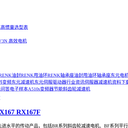
SE高惯量选型表
UV3N 高效电机
RENK油封
RENK甩油环
RENK轴承座
油封
甩油环
轴承座
东元电
书
变频
东元减速机
东元伺服驱动器
行业资讯
伺服器
减速机
资料下
术问答
电子样本
A510s变频器
节能
斜齿轮减速机
167 RX167F
际先进水平的传动产品，包括BR系列斜齿轮减速电机、BF系列平行