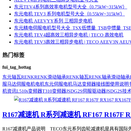
东元TEV4系列高效率电机型号大全（0.75kW~315kW）
东元电机 TEV3 系列电机型号大全（0.55kW~315kW）
东元电机 AEEVYY系列 三相异步电机
东元精电伺服电机型号大全_TSX低惯量_TSB中惯量_T
东元电机 TEV4超高效三相异步电机 | TECO 高效电机
东元电机 TEV3高效三相异步电机 | TECO AEEV3N AE
热门标签
fui_tag_hottag
东元
轴瓦
RENK
RENK滑动轴承
RENK轴瓦
RENK轴承
滑动轴承
服马达
伺服电机
电机
东元伺服电机
马达
变频器接线图
使用说明
机资讯
L510s变频器
T310变频器
JSDG2S伺服驱动器
JSDG2S
技
R167减速机 R系列减速机 RF167 R167F RX
R167减速机产品说明 TECO东元系列齿轮减速机是具有国