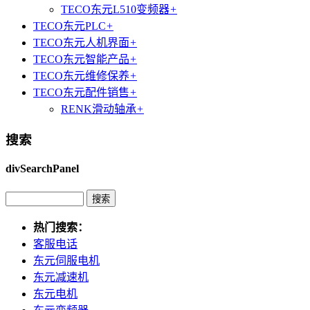
TECO东元L510变频器
+
TECO东元PLC
+
TECO东元人机界面
+
TECO东元智能产品
+
TECO东元维修保养
+
TECO东元配件销售
+
RENK滑动轴承
+
搜索
divSearchPanel
热门搜索：
客服电话
东元伺服电机
东元减速机
东元电机