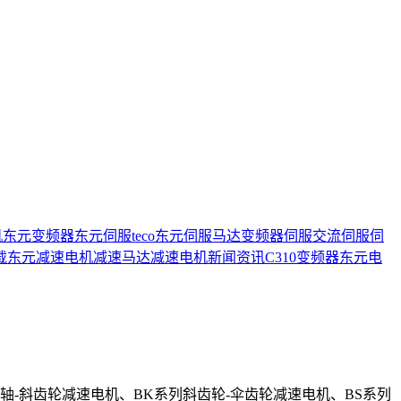
机
东元变频器
东元伺服
teco
东元伺服马达
变频器
伺服
交流伺服
伺
载
东元减速电机
减速马达
减速电机
新闻资讯
C310变频器
东元电
轴-斜齿轮减速电机、BK系列斜齿轮-伞齿轮减速电机、BS系列