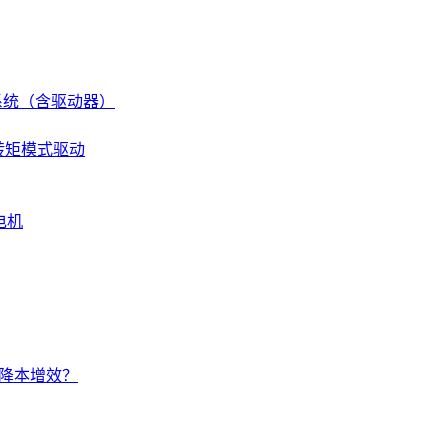
伺服系统（含驱动器）
 转矩模式驱动
电机
的降本增效？