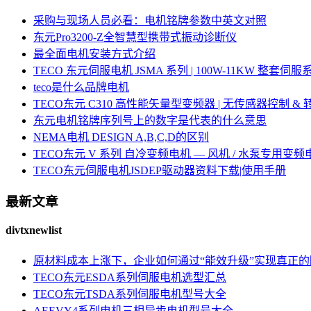
采购与现场人员必看：电机铭牌参数中英文对照
东元Pro3200-Z全智慧型携带式振动诊断仪
最全面电机安装方式介绍
TECO 东元伺服电机 JSMA 系列 | 100W-11KW 整套
teco是什么品牌电机
TECO东元 C310 高性能矢量型变频器 | 无传感器控制 &
东元电机铭牌序列号上的数字是代表的什么意思
NEMA电机 DESIGN A,B,C,D的区别
TECO东元 V 系列 自冷变频电机 — 风机 / 水泵专用变频
TECO东元伺服电机JSDEP驱动器资料下载|使用手册
最新文章
divtxnewlist
原材料成本上涨下，企业如何通过“能效升级”实现真正
TECO东元ESDA系列伺服电机选型汇总
TECO东元TSDA系列伺服电机型号大全
AEEVY4系列电机三相异步电机型号大全