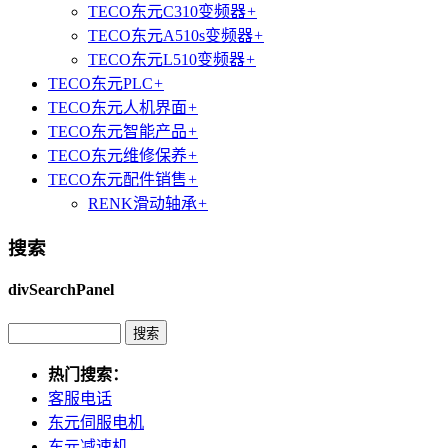
TECO东元C310变频器
+
TECO东元A510s变频器
+
TECO东元L510变频器
+
TECO东元PLC
+
TECO东元人机界面
+
TECO东元智能产品
+
TECO东元维修保养
+
TECO东元配件销售
+
RENK滑动轴承
+
搜索
divSearchPanel
热门搜索：
客服电话
东元伺服电机
东元减速机