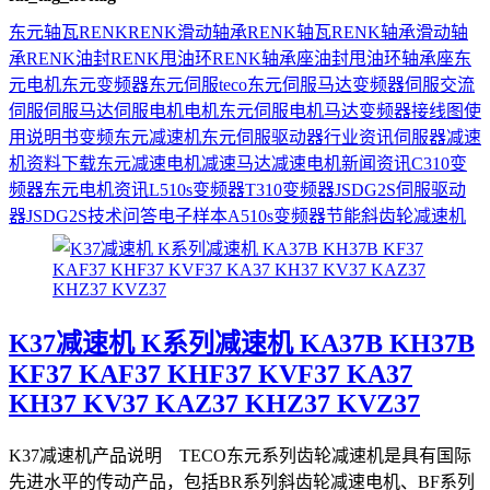
东元
轴瓦
RENK
RENK滑动轴承
RENK轴瓦
RENK轴承
滑动轴
承
RENK油封
RENK甩油环
RENK轴承座
油封
甩油环
轴承座
东
元电机
东元变频器
东元伺服
teco
东元伺服马达
变频器
伺服
交流
伺服
伺服马达
伺服电机
电机
东元伺服电机
马达
变频器接线图
使
用说明书
变频
东元减速机
东元伺服驱动器
行业资讯
伺服器
减速
机
资料下载
东元减速电机
减速马达
减速电机
新闻资讯
C310变
频器
东元电机资讯
L510s变频器
T310变频器
JSDG2S伺服驱动
器
JSDG2S
技术问答
电子样本
A510s变频器
节能
斜齿轮减速机
K37减速机 K系列减速机 KA37B KH37B
KF37 KAF37 KHF37 KVF37 KA37
KH37 KV37 KAZ37 KHZ37 KVZ37
K37减速机产品说明 TECO东元系列齿轮减速机是具有国际
先进水平的传动产品，包括BR系列斜齿轮减速电机、BF系列