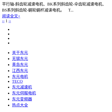
平行轴-斜齿轮减速电机、BK系列斜齿轮-伞齿轮减速电机、
BS系列斜齿轮-蜗轮蜗杄减诔电机。 T...
阅读全文+
‹‹
1
››
关于东元
无锡东元
青岛东元
江西东元
东元电机
TECO
东元减速机
东元伺服电机
东元变频器
热点大全