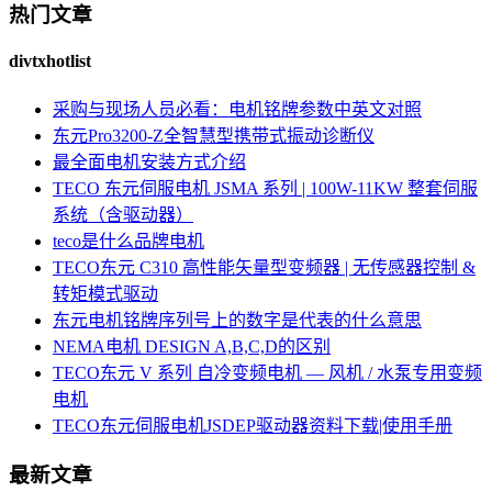
热门文章
divtxhotlist
采购与现场人员必看：电机铭牌参数中英文对照
东元Pro3200-Z全智慧型携带式振动诊断仪
最全面电机安装方式介绍
TECO 东元伺服电机 JSMA 系列 | 100W-11KW 整套伺服
系统（含驱动器）
teco是什么品牌电机
TECO东元 C310 高性能矢量型变频器 | 无传感器控制 &
转矩模式驱动
东元电机铭牌序列号上的数字是代表的什么意思
NEMA电机 DESIGN A,B,C,D的区别
TECO东元 V 系列 自冷变频电机 — 风机 / 水泵专用变频
电机
TECO东元伺服电机JSDEP驱动器资料下载|使用手册
最新文章