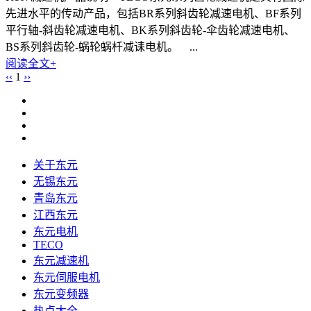
先进水平的传动产品，包括BR系列斜齿轮减速电机、BF系列
平行轴-斜齿轮减速电机、BK系列斜齿轮-伞齿轮减速电机、
BS系列斜齿轮-蜗轮蜗杄减诔电机。 ...
阅读全文+
‹‹
1
››
关于东元
无锡东元
青岛东元
江西东元
东元电机
TECO
东元减速机
东元伺服电机
东元变频器
热点大全