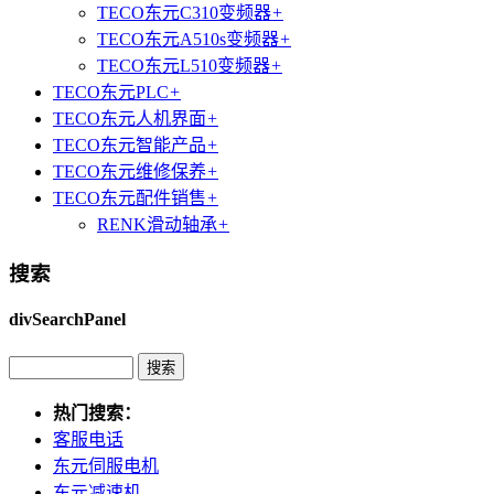
TECO东元C310变频器
+
TECO东元A510s变频器
+
TECO东元L510变频器
+
TECO东元PLC
+
TECO东元人机界面
+
TECO东元智能产品
+
TECO东元维修保养
+
TECO东元配件销售
+
RENK滑动轴承
+
搜索
divSearchPanel
热门搜索：
客服电话
东元伺服电机
东元减速机