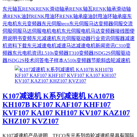
东元
轴瓦
RENK
RENK滑动轴承
RENK轴瓦
RENK轴承
滑动轴
承
RENK油封
RENK甩油环
RENK轴承座
油封
甩油环
轴承座
东
元电机
东元变频器
东元伺服
teco
东元伺服马达
变频器
伺服
交流
伺服
伺服马达
伺服电机
电机
东元伺服电机
马达
变频器接线图
使
用说明书
变频
东元减速机
东元伺服驱动器
行业资讯
伺服器
减速
机
资料下载
东元减速电机
减速马达
减速电机
新闻资讯
C310变
频器
东元电机资讯
L510s变频器
T310变频器
JSDG2S伺服驱动
器
JSDG2S
技术问答
电子样本
A510s变频器
节能
斜齿轮减速机
K107减速机 K系列减速机 KA107B
KH107B KF107 KAF107 KHF107
KVF107 KA107 KH107 KV107 KAZ107
KHZ107 KVZ107
K107减速机产品说明 TECO东元系列齿轮减速机是具有国际