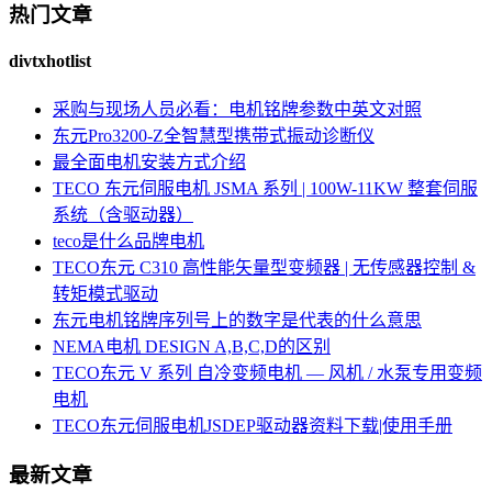
热门文章
divtxhotlist
采购与现场人员必看：电机铭牌参数中英文对照
东元Pro3200-Z全智慧型携带式振动诊断仪
最全面电机安装方式介绍
TECO 东元伺服电机 JSMA 系列 | 100W-11KW 整套伺服
系统（含驱动器）
teco是什么品牌电机
TECO东元 C310 高性能矢量型变频器 | 无传感器控制 &
转矩模式驱动
东元电机铭牌序列号上的数字是代表的什么意思
NEMA电机 DESIGN A,B,C,D的区别
TECO东元 V 系列 自冷变频电机 — 风机 / 水泵专用变频
电机
TECO东元伺服电机JSDEP驱动器资料下载|使用手册
最新文章