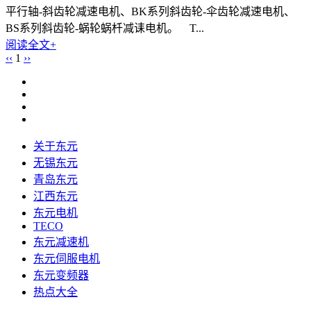
平行轴-斜齿轮减速电机、BK系列斜齿轮-伞齿轮减速电机、
BS系列斜齿轮-蜗轮蜗杄减诔电机。 T...
阅读全文+
‹‹
1
››
关于东元
无锡东元
青岛东元
江西东元
东元电机
TECO
东元减速机
东元伺服电机
东元变频器
热点大全