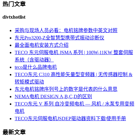
热门文章
divtxhotlist
采购与现场人员必看：电机铭牌参数中英文对照
东元Pro3200-Z全智慧型携带式振动诊断仪
最全面电机安装方式介绍
TECO 东元伺服电机 JSMA 系列 | 100W-11KW 整套伺服
系统（含驱动器）
teco是什么品牌电机
TECO东元 C310 高性能矢量型变频器 | 无传感器控制 &
转矩模式驱动
东元电机铭牌序列号上的数字是代表的什么意思
NEMA电机 DESIGN A,B,C,D的区别
TECO东元 V 系列 自冷变频电机 — 风机 / 水泵专用变频
电机
TECO东元伺服电机JSDEP驱动器资料下载|使用手册
最新文章