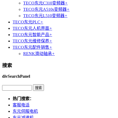
TECO东元C310变频器
+
TECO东元A510s变频器
+
TECO东元L510变频器
+
TECO东元PLC
+
TECO东元人机界面
+
TECO东元智能产品
+
TECO东元维修保养
+
TECO东元配件销售
+
RENK滑动轴承
+
搜索
divSearchPanel
热门搜索：
客服电话
东元伺服电机
东元减速机