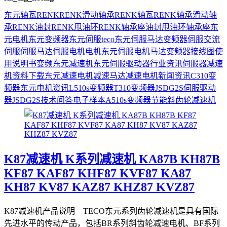
东元
轴瓦
RENK
RENK滑动轴承
RENK轴瓦
RENK轴承
滑动轴
承
RENK油封
RENK甩油环
RENK轴承座
油封
甩油环
轴承座
东
元电机
东元变频器
东元伺服
teco
东元伺服马达
变频器
伺服
交流
伺服
伺服马达
伺服电机
电机
东元伺服电机
马达
变频器接线图
使
用说明书
变频
东元减速机
东元伺服驱动器
行业资讯
伺服器
减速
机
资料下载
东元减速电机
减速马达
减速电机
新闻资讯
C310变
频器
东元电机资讯
L510s变频器
T310变频器
JSDG2S伺服驱动
器
JSDG2S
技术问答
电子样本
A510s变频器
节能
斜齿轮减速机
K87减速机 K系列减速机 KA87B KH87B
KF87 KAF87 KHF87 KVF87 KA87
KH87 KV87 KAZ87 KHZ87 KVZ87
K87减速机产品说明 TECO东元系列齿轮减速机是具有国际
先进水平的传动产品，包括BR系列斜齿轮减速电机、BF系列