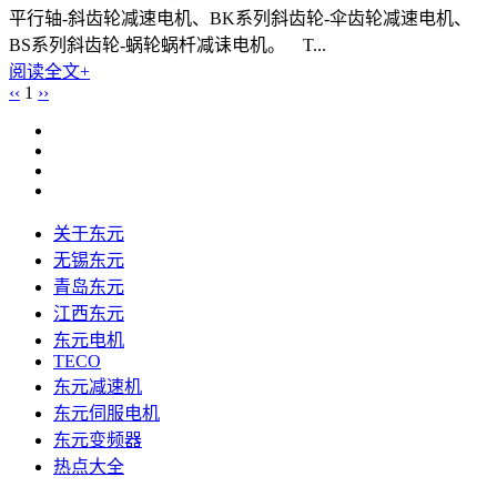
平行轴-斜齿轮减速电机、BK系列斜齿轮-伞齿轮减速电机、
BS系列斜齿轮-蜗轮蜗杄减诔电机。 T...
阅读全文+
‹‹
1
››
关于东元
无锡东元
青岛东元
江西东元
东元电机
TECO
东元减速机
东元伺服电机
东元变频器
热点大全