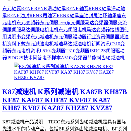
东元
轴瓦
RENK
RENK滑动轴承
RENK轴瓦
RENK轴承
滑动轴
承
RENK油封
RENK甩油环
RENK轴承座
油封
甩油环
轴承座
东
元电机
东元变频器
东元伺服
teco
东元伺服马达
变频器
伺服
交流
伺服
伺服马达
伺服电机
电机
东元伺服电机
马达
变频器接线图
使
用说明书
变频
东元减速机
东元伺服驱动器
行业资讯
伺服器
减速
机
资料下载
东元减速电机
减速马达
减速电机
新闻资讯
C310变
频器
东元电机资讯
L510s变频器
T310变频器
JSDG2S伺服驱动
器
JSDG2S
技术问答
电子样本
A510s变频器
节能
斜齿轮减速机
K87减速机 K系列减速机 KA87B KH87B
KF87 KAF87 KHF87 KVF87 KA87
KH87 KV87 KAZ87 KHZ87 KVZ87
K87减速机产品说明 TECO东元系列齿轮减速机是具有国际
先进水平的传动产品，包括BR系列斜齿轮减速电机、BF系列