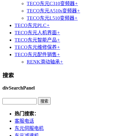
TECO东元C310变频器
+
TECO东元A510s变频器
+
TECO东元L510变频器
+
TECO东元PLC
+
TECO东元人机界面
+
TECO东元智能产品
+
TECO东元维修保养
+
TECO东元配件销售
+
RENK滑动轴承
+
搜索
divSearchPanel
热门搜索：
客服电话
东元伺服电机
东元减速机