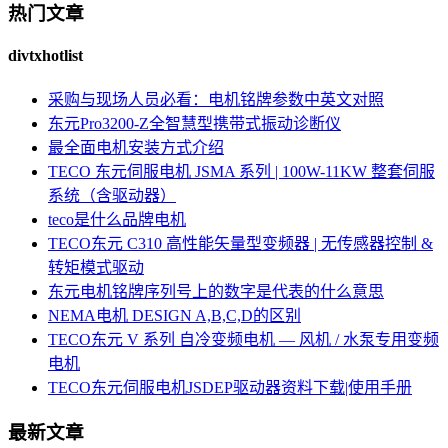
热门文章
divtxhotlist
采购与现场人员必看：电机铭牌参数中英文对照
东元Pro3200-Z全智慧型携带式振动诊断仪
最全面电机安装方式介绍
TECO 东元伺服电机 JSMA 系列 | 100W-11KW 整套伺服
系统（含驱动器）
teco是什么品牌电机
TECO东元 C310 高性能矢量型变频器 | 无传感器控制 &
转矩模式驱动
东元电机铭牌序列号上的数字是代表的什么意思
NEMA电机 DESIGN A,B,C,D的区别
TECO东元 V 系列 自冷变频电机 — 风机 / 水泵专用变频
电机
TECO东元伺服电机JSDEP驱动器资料下载|使用手册
最新文章