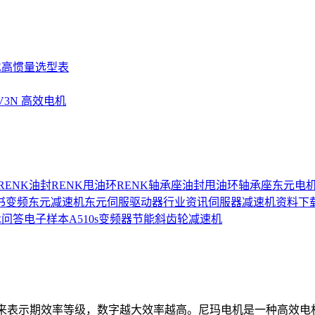
SE高惯量选型表
UV3N 高效电机
RENK油封
RENK甩油环
RENK轴承座
油封
甩油环
轴承座
东元电
书
变频
东元减速机
东元伺服驱动器
行业资讯
伺服器
减速机
资料下
术问答
电子样本
A510s变频器
节能
斜齿轮减速机
/IE4等来表示期效率等级，数字越大效率越高。尼玛电机是一种高效