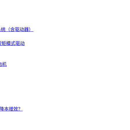
伺服系统（含驱动器）
 转矩模式驱动
电机
的降本增效？