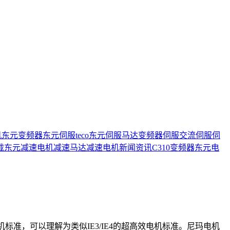
机
东元变频器
东元伺服
teco
东元伺服马达
变频器
伺服
交流伺服
伺
载
东元减速电机
减速马达
减速电机
新闻资讯
C310变频器
东元电
电机标准，可以理解为类似IE3/IE4的超高效电机标准。尼玛电机