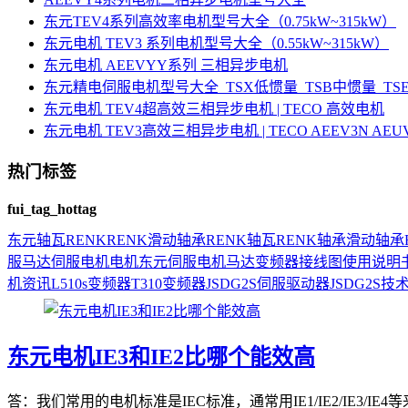
东元TEV4系列高效率电机型号大全（0.75kW~315kW）
东元电机 TEV3 系列电机型号大全（0.55kW~315kW）
东元电机 AEEVYY系列 三相异步电机
东元精电伺服电机型号大全_TSX低惯量_TSB中惯量_T
东元电机 TEV4超高效三相异步电机 | TECO 高效电机
东元电机 TEV3高效三相异步电机 | TECO AEEV3N AE
热门标签
fui_tag_hottag
东元
轴瓦
RENK
RENK滑动轴承
RENK轴瓦
RENK轴承
滑动轴承
服马达
伺服电机
电机
东元伺服电机
马达
变频器接线图
使用说明
机资讯
L510s变频器
T310变频器
JSDG2S伺服驱动器
JSDG2S
技
东元电机IE3和IE2比哪个能效高
答：我们常用的电机标准是IEC标准，通常用IE1/IE2/IE3