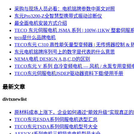
采购与现场人员必看：电机铭牌参数中英文对照
东元Pro3200-Z全智慧型携带式振动诊断仪
最全面电机安装方式介绍
TECO 东元伺服电机 JSMA 系列 | 100W-11KW 整套
teco是什么品牌电机
TECO东元 C310 高性能矢量型变频器 | 无传感器控制 &
东元电机铭牌序列号上的数字是代表的什么意思
NEMA电机 DESIGN A,B,C,D的区别
TECO东元 V 系列 自冷变频电机 — 风机 / 水泵专用变频
TECO东元伺服电机JSDEP驱动器资料下载|使用手册
最新文章
divtxnewlist
原材料成本上涨下，企业如何通过“能效升级”实现真正
TECO东元ESDA系列伺服电机选型汇总
TECO东元TSDA系列伺服电机型号大全
AEEVY4系列电机三相异步电机型号大全