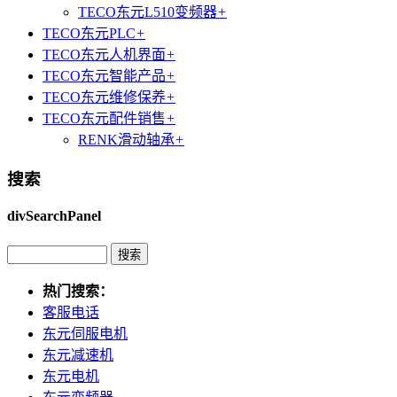
TECO东元L510变频器
+
TECO东元PLC
+
TECO东元人机界面
+
TECO东元智能产品
+
TECO东元维修保养
+
TECO东元配件销售
+
RENK滑动轴承
+
搜索
divSearchPanel
热门搜索：
客服电话
东元伺服电机
东元减速机
东元电机