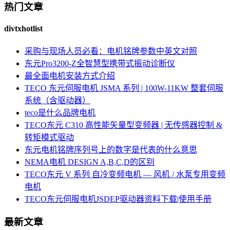
热门文章
divtxhotlist
采购与现场人员必看：电机铭牌参数中英文对照
东元Pro3200-Z全智慧型携带式振动诊断仪
最全面电机安装方式介绍
TECO 东元伺服电机 JSMA 系列 | 100W-11KW 整套伺服
系统（含驱动器）
teco是什么品牌电机
TECO东元 C310 高性能矢量型变频器 | 无传感器控制 &
转矩模式驱动
东元电机铭牌序列号上的数字是代表的什么意思
NEMA电机 DESIGN A,B,C,D的区别
TECO东元 V 系列 自冷变频电机 — 风机 / 水泵专用变频
电机
TECO东元伺服电机JSDEP驱动器资料下载|使用手册
最新文章