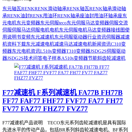
东元
轴瓦
RENK
RENK滑动轴承
RENK轴瓦
RENK轴承
滑动轴
承
RENK油封
RENK甩油环
RENK轴承座
油封
甩油环
轴承座
东
元电机
东元变频器
东元伺服
teco
东元伺服马达
变频器
伺服
交流
伺服
伺服马达
伺服电机
电机
东元伺服电机
马达
变频器接线图
使
用说明书
变频
东元减速机
东元伺服驱动器
行业资讯
伺服器
减速
机
资料下载
东元减速电机
减速马达
减速电机
新闻资讯
C310变
频器
东元电机资讯
L510s变频器
T310变频器
JSDG2S伺服驱动
器
JSDG2S
技术问答
电子样本
A510s变频器
节能
斜齿轮减速机
F77减速机 F系列减速机 FA77B FH77B
FF77 FAF77 FHF77 FVF77 FA77 FH77
FV77 FAZ77 FHZ77 FVZ77
F77减速机产品说明 TECO东元系列齿轮减速机是具有国际
先进水平的传动产品，包括BR系列斜齿轮减速电机、BF系列