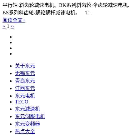
平行轴-斜齿轮减速电机、BK系列斜齿轮-伞齿轮减速电机、
BS系列斜齿轮-蜗轮蜗杄减诔电机。 T...
阅读全文+
‹‹
1
››
关于东元
无锡东元
青岛东元
江西东元
东元电机
TECO
东元减速机
东元伺服电机
东元变频器
热点大全