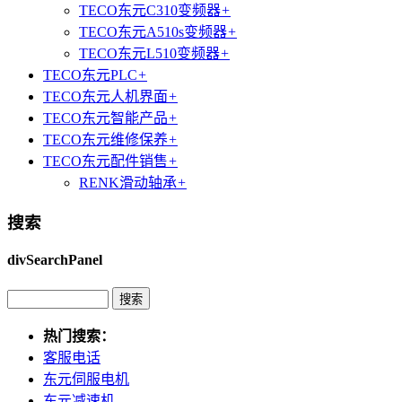
TECO东元C310变频器
+
TECO东元A510s变频器
+
TECO东元L510变频器
+
TECO东元PLC
+
TECO东元人机界面
+
TECO东元智能产品
+
TECO东元维修保养
+
TECO东元配件销售
+
RENK滑动轴承
+
搜索
divSearchPanel
热门搜索：
客服电话
东元伺服电机
东元减速机