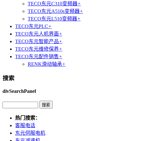
TECO东元C310变频器
+
TECO东元A510s变频器
+
TECO东元L510变频器
+
TECO东元PLC
+
TECO东元人机界面
+
TECO东元智能产品
+
TECO东元维修保养
+
TECO东元配件销售
+
RENK滑动轴承
+
搜索
divSearchPanel
热门搜索：
客服电话
东元伺服电机
东元减速机