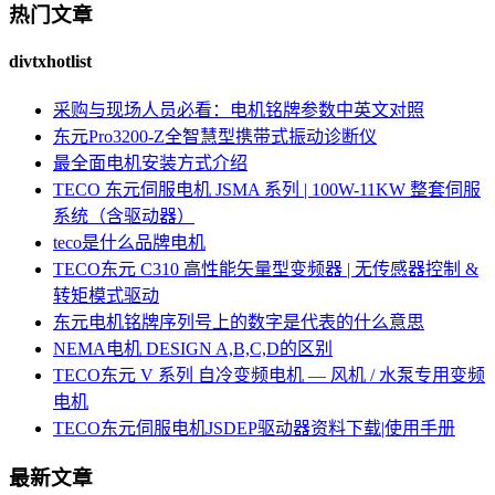
热门文章
divtxhotlist
采购与现场人员必看：电机铭牌参数中英文对照
东元Pro3200-Z全智慧型携带式振动诊断仪
最全面电机安装方式介绍
TECO 东元伺服电机 JSMA 系列 | 100W-11KW 整套伺服
系统（含驱动器）
teco是什么品牌电机
TECO东元 C310 高性能矢量型变频器 | 无传感器控制 &
转矩模式驱动
东元电机铭牌序列号上的数字是代表的什么意思
NEMA电机 DESIGN A,B,C,D的区别
TECO东元 V 系列 自冷变频电机 — 风机 / 水泵专用变频
电机
TECO东元伺服电机JSDEP驱动器资料下载|使用手册
最新文章