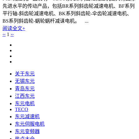
先进水平的传动产品，包括BR系列斜齿轮减速电机、BF系列
平行轴-斜齿轮减速电机、BK系列斜齿轮-伞齿轮减速电机、
BS系列斜齿轮-蜗轮蜗杄减诔电机。 ...
阅读全文+
‹‹
1
››
关于东元
无锡东元
青岛东元
江西东元
东元电机
TECO
东元减速机
东元伺服电机
东元变频器
热点大全