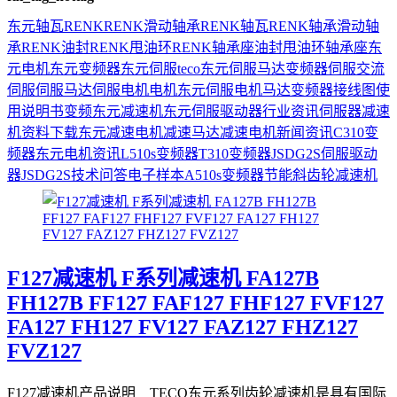
东元
轴瓦
RENK
RENK滑动轴承
RENK轴瓦
RENK轴承
滑动轴
承
RENK油封
RENK甩油环
RENK轴承座
油封
甩油环
轴承座
东
元电机
东元变频器
东元伺服
teco
东元伺服马达
变频器
伺服
交流
伺服
伺服马达
伺服电机
电机
东元伺服电机
马达
变频器接线图
使
用说明书
变频
东元减速机
东元伺服驱动器
行业资讯
伺服器
减速
机
资料下载
东元减速电机
减速马达
减速电机
新闻资讯
C310变
频器
东元电机资讯
L510s变频器
T310变频器
JSDG2S伺服驱动
器
JSDG2S
技术问答
电子样本
A510s变频器
节能
斜齿轮减速机
F127减速机 F系列减速机 FA127B
FH127B FF127 FAF127 FHF127 FVF127
FA127 FH127 FV127 FAZ127 FHZ127
FVZ127
F127减速机产品说明 TECO东元系列齿轮减速机是具有国际