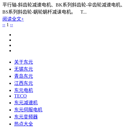
平行轴-斜齿轮减速电机、BK系列斜齿轮-伞齿轮减速电机、
BS系列斜齿轮-蜗轮蜗杄减诔电机。 T...
阅读全文+
‹‹
1
››
关于东元
无锡东元
青岛东元
江西东元
东元电机
TECO
东元减速机
东元伺服电机
东元变频器
热点大全