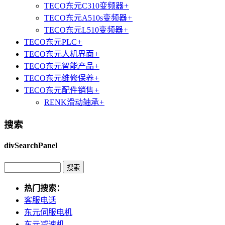
TECO东元C310变频器
+
TECO东元A510s变频器
+
TECO东元L510变频器
+
TECO东元PLC
+
TECO东元人机界面
+
TECO东元智能产品
+
TECO东元维修保养
+
TECO东元配件销售
+
RENK滑动轴承
+
搜索
divSearchPanel
热门搜索：
客服电话
东元伺服电机
东元减速机