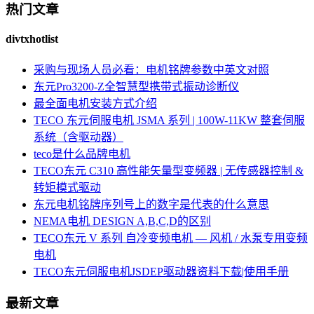
热门文章
divtxhotlist
采购与现场人员必看：电机铭牌参数中英文对照
东元Pro3200-Z全智慧型携带式振动诊断仪
最全面电机安装方式介绍
TECO 东元伺服电机 JSMA 系列 | 100W-11KW 整套伺服
系统（含驱动器）
teco是什么品牌电机
TECO东元 C310 高性能矢量型变频器 | 无传感器控制 &
转矩模式驱动
东元电机铭牌序列号上的数字是代表的什么意思
NEMA电机 DESIGN A,B,C,D的区别
TECO东元 V 系列 自冷变频电机 — 风机 / 水泵专用变频
电机
TECO东元伺服电机JSDEP驱动器资料下载|使用手册
最新文章