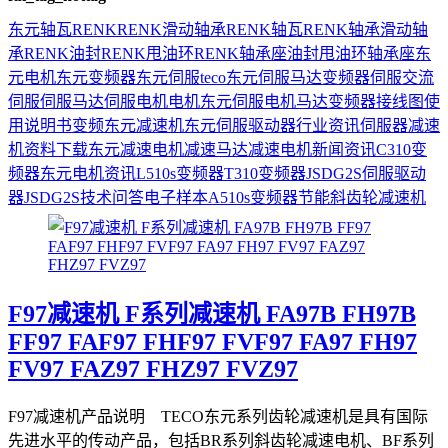
东元
轴瓦
RENK
RENK滑动轴承
RENK轴瓦
RENK轴承
滑动轴
承
RENK油封
RENK甩油环
RENK轴承座
油封
甩油环
轴承座
东
元电机
东元变频器
东元伺服
teco
东元伺服马达
变频器
伺服
交流
伺服
伺服马达
伺服电机
电机
东元伺服电机
马达
变频器接线图
使
用说明书
变频
东元减速机
东元伺服驱动器
行业资讯
伺服器
减速
机
资料下载
东元减速电机
减速马达
减速电机
新闻资讯
C310变
频器
东元电机资讯
L510s变频器
T310变频器
JSDG2S伺服驱动
器
JSDG2S
技术问答
电子样本
A510s变频器
节能
斜齿轮减速机
F97减速机 F系列减速机 FA97B FH97B
FF97 FAF97 FHF97 FVF97 FA97 FH97
FV97 FAZ97 FHZ97 FVZ97
F97减速机产品说明 TECO东元系列齿轮减速机是具有国际
先进水平的传动产品，包括BR系列斜齿轮减速电机、BF系列