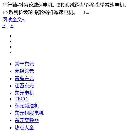
平行轴-斜齿轮减速电机、BK系列斜齿轮-伞齿轮减速电机、
BS系列斜齿轮-蜗轮蜗杄减诔电机。 T...
阅读全文+
‹‹
1
››
关于东元
无锡东元
青岛东元
江西东元
东元电机
TECO
东元减速机
东元伺服电机
东元变频器
热点大全