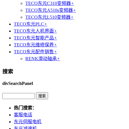
TECO东元C310变频器
+
TECO东元A510s变频器
+
TECO东元L510变频器
+
TECO东元PLC
+
TECO东元人机界面
+
TECO东元智能产品
+
TECO东元维修保养
+
TECO东元配件销售
+
RENK滑动轴承
+
搜索
divSearchPanel
热门搜索：
客服电话
东元伺服电机
东元减速机