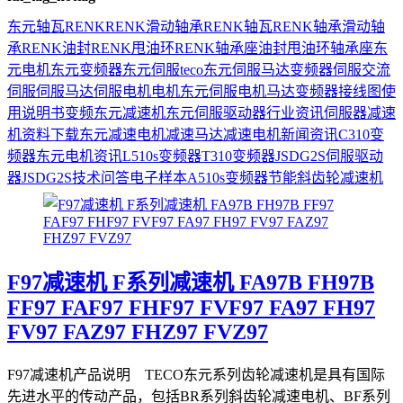
东元
轴瓦
RENK
RENK滑动轴承
RENK轴瓦
RENK轴承
滑动轴
承
RENK油封
RENK甩油环
RENK轴承座
油封
甩油环
轴承座
东
元电机
东元变频器
东元伺服
teco
东元伺服马达
变频器
伺服
交流
伺服
伺服马达
伺服电机
电机
东元伺服电机
马达
变频器接线图
使
用说明书
变频
东元减速机
东元伺服驱动器
行业资讯
伺服器
减速
机
资料下载
东元减速电机
减速马达
减速电机
新闻资讯
C310变
频器
东元电机资讯
L510s变频器
T310变频器
JSDG2S伺服驱动
器
JSDG2S
技术问答
电子样本
A510s变频器
节能
斜齿轮减速机
F97减速机 F系列减速机 FA97B FH97B
FF97 FAF97 FHF97 FVF97 FA97 FH97
FV97 FAZ97 FHZ97 FVZ97
F97减速机产品说明 TECO东元系列齿轮减速机是具有国际
先进水平的传动产品，包括BR系列斜齿轮减速电机、BF系列