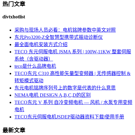
热门文章
divtxhotlist
采购与现场人员必看：电机铭牌参数中英文对照
东元Pro3200-Z全智慧型携带式振动诊断仪
最全面电机安装方式介绍
TECO 东元伺服电机 JSMA 系列 | 100W-11KW 整套伺服
系统（含驱动器）
teco是什么品牌电机
TECO东元 C310 高性能矢量型变频器 | 无传感器控制 &
转矩模式驱动
东元电机铭牌序列号上的数字是代表的什么意思
NEMA电机 DESIGN A,B,C,D的区别
TECO东元 V 系列 自冷变频电机 — 风机 / 水泵专用变频
电机
TECO东元伺服电机JSDEP驱动器资料下载|使用手册
最新文章