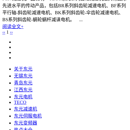
先进水平的传动产品，包括BR系列斜齿轮减速电机、BF系列
平行轴-斜齿轮减速电机、BK系列斜齿轮-伞齿轮减速电机、
BS系列斜齿轮-蜗轮蜗杄减诔电机。 ...
阅读全文+
‹‹
1
››
关于东元
无锡东元
青岛东元
江西东元
东元电机
TECO
东元减速机
东元伺服电机
东元变频器
热点大全