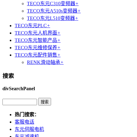
TECO东元C310变频器
+
TECO东元A510s变频器
+
TECO东元L510变频器
+
TECO东元PLC
+
TECO东元人机界面
+
TECO东元智能产品
+
TECO东元维修保养
+
TECO东元配件销售
+
RENK滑动轴承
+
搜索
divSearchPanel
热门搜索：
客服电话
东元伺服电机
东元减速机