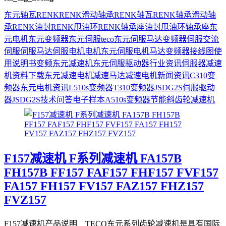
东元
轴瓦
RENK
RENK滑动轴承
RENK轴瓦
RENK轴承
滑动轴
承
RENK油封
RENK甩油环
RENK轴承座
油封
甩油环
轴承座
东
元电机
东元变频器
东元伺服
teco
东元伺服马达
变频器
伺服
交流
伺服
伺服马达
伺服电机
电机
东元伺服电机
马达
变频器接线图
使
用说明书
变频
东元减速机
东元伺服驱动器
行业资讯
伺服器
减速
机
资料下载
东元减速电机
减速马达
减速电机
新闻资讯
C310变
频器
东元电机资讯
L510s变频器
T310变频器
JSDG2S伺服驱动
器
JSDG2S
技术问答
电子样本
A510s变频器
节能
斜齿轮减速机
F157减速机 F系列减速机 FA157B
FH157B FF157 FAF157 FHF157 FVF157
FA157 FH157 FV157 FAZ157 FHZ157
FVZ157
F157减速机产品说明 TECO东元系列齿轮减速机是具有国际