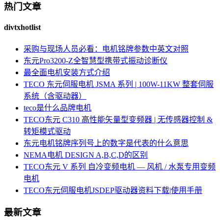
热门文章
divtxhotlist
采购与现场人员必看：电机铭牌参数中英文对照
东元Pro3200-Z全智慧型携带式振动诊断仪
最全面电机安装方式介绍
TECO 东元伺服电机 JSMA 系列 | 100W-11KW 整套伺服
系统（含驱动器）
teco是什么品牌电机
TECO东元 C310 高性能矢量型变频器 | 无传感器控制 &
转矩模式驱动
东元电机铭牌序列号上的数字是代表的什么意思
NEMA电机 DESIGN A,B,C,D的区别
TECO东元 V 系列 自冷变频电机 — 风机 / 水泵专用变频
电机
TECO东元伺服电机JSDEP驱动器资料下载|使用手册
最新文章