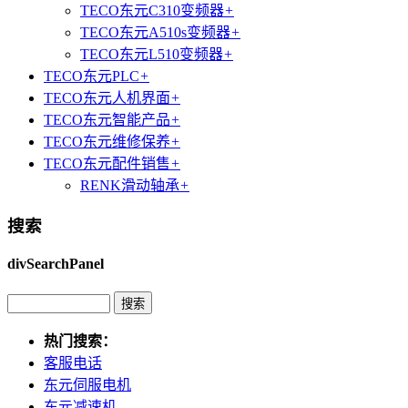
TECO东元C310变频器
+
TECO东元A510s变频器
+
TECO东元L510变频器
+
TECO东元PLC
+
TECO东元人机界面
+
TECO东元智能产品
+
TECO东元维修保养
+
TECO东元配件销售
+
RENK滑动轴承
+
搜索
divSearchPanel
热门搜索：
客服电话
东元伺服电机
东元减速机