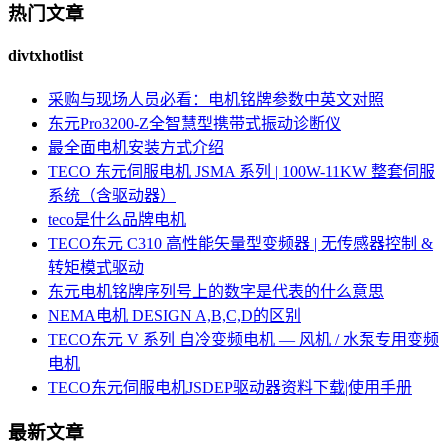
热门文章
divtxhotlist
采购与现场人员必看：电机铭牌参数中英文对照
东元Pro3200-Z全智慧型携带式振动诊断仪
最全面电机安装方式介绍
TECO 东元伺服电机 JSMA 系列 | 100W-11KW 整套伺服
系统（含驱动器）
teco是什么品牌电机
TECO东元 C310 高性能矢量型变频器 | 无传感器控制 &
转矩模式驱动
东元电机铭牌序列号上的数字是代表的什么意思
NEMA电机 DESIGN A,B,C,D的区别
TECO东元 V 系列 自冷变频电机 — 风机 / 水泵专用变频
电机
TECO东元伺服电机JSDEP驱动器资料下载|使用手册
最新文章