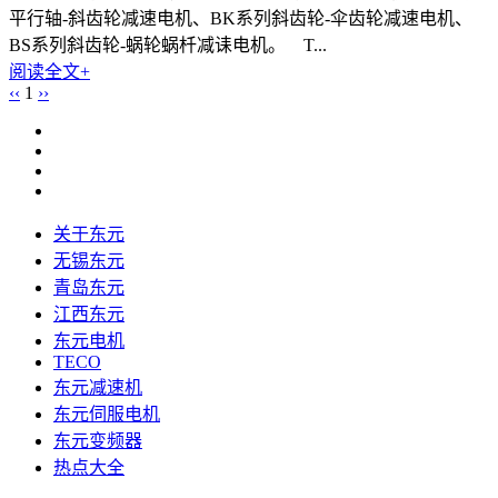
平行轴-斜齿轮减速电机、BK系列斜齿轮-伞齿轮减速电机、
BS系列斜齿轮-蜗轮蜗杄减诔电机。 T...
阅读全文+
‹‹
1
››
关于东元
无锡东元
青岛东元
江西东元
东元电机
TECO
东元减速机
东元伺服电机
东元变频器
热点大全