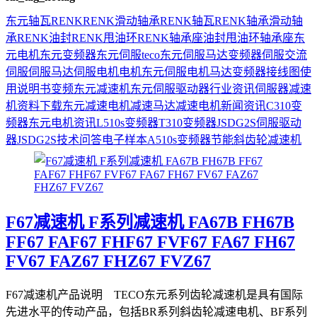
东元
轴瓦
RENK
RENK滑动轴承
RENK轴瓦
RENK轴承
滑动轴
承
RENK油封
RENK甩油环
RENK轴承座
油封
甩油环
轴承座
东
元电机
东元变频器
东元伺服
teco
东元伺服马达
变频器
伺服
交流
伺服
伺服马达
伺服电机
电机
东元伺服电机
马达
变频器接线图
使
用说明书
变频
东元减速机
东元伺服驱动器
行业资讯
伺服器
减速
机
资料下载
东元减速电机
减速马达
减速电机
新闻资讯
C310变
频器
东元电机资讯
L510s变频器
T310变频器
JSDG2S伺服驱动
器
JSDG2S
技术问答
电子样本
A510s变频器
节能
斜齿轮减速机
F67减速机 F系列减速机 FA67B FH67B
FF67 FAF67 FHF67 FVF67 FA67 FH67
FV67 FAZ67 FHZ67 FVZ67
F67减速机产品说明 TECO东元系列齿轮减速机是具有国际
先进水平的传动产品，包括BR系列斜齿轮减速电机、BF系列