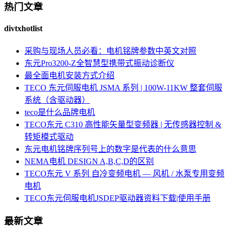
热门文章
divtxhotlist
采购与现场人员必看：电机铭牌参数中英文对照
东元Pro3200-Z全智慧型携带式振动诊断仪
最全面电机安装方式介绍
TECO 东元伺服电机 JSMA 系列 | 100W-11KW 整套伺服
系统（含驱动器）
teco是什么品牌电机
TECO东元 C310 高性能矢量型变频器 | 无传感器控制 &
转矩模式驱动
东元电机铭牌序列号上的数字是代表的什么意思
NEMA电机 DESIGN A,B,C,D的区别
TECO东元 V 系列 自冷变频电机 — 风机 / 水泵专用变频
电机
TECO东元伺服电机JSDEP驱动器资料下载|使用手册
最新文章