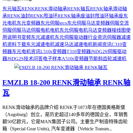
东元
轴瓦
RENK
RENK滑动轴承
RENK轴瓦
RENK轴承
滑动轴
承
RENK油封
RENK甩油环
RENK轴承座
油封
甩油环
轴承座
东
元电机
东元变频器
东元伺服
teco
东元伺服马达
变频器
伺服
交流
伺服
伺服马达
伺服电机
电机
东元伺服电机
马达
变频器接线图
使
用说明书
变频
东元减速机
东元伺服驱动器
行业资讯
伺服器
减速
机
资料下载
东元减速电机
减速马达
减速电机
新闻资讯
C310变
频器
东元电机资讯
L510s变频器
T310变频器
JSDG2S伺服驱动
器
JSDG2S
技术问答
电子样本
A510s变频器
节能
斜齿轮减速机
EMZLB 18-200 RENK滑动轴承 RENK轴
瓦
RENK滑动轴承的品牌介绍 RENK于1873年在德国奥格斯堡
（Augsburg）创立，是历史超过140多年的德国企业，年销售
额50亿欧元，它是MAN集团子公司。主要生产制造特殊齿轮
箱（Special Gear Units), 汽车变速器（Vehicle Transm...