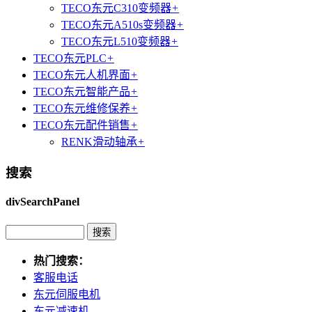
TECO东元C310变频器
+
TECO东元A510s变频器
+
TECO东元L510变频器
+
TECO东元PLC
+
TECO东元人机界面
+
TECO东元智能产品
+
TECO东元维修保养
+
TECO东元配件销售
+
RENK滑动轴承
+
搜索
divSearchPanel
热门搜索：
客服电话
东元伺服电机
东元减速机