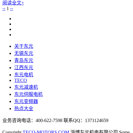
阅读全文+
‹‹
1
››
关于东元
无锡东元
青岛东元
江西东元
东元电机
TECO
东元减速机
东元伺服电机
东元变频器
热点大全
业务咨询电话：400-622-7598 联系QQ：1371124659
Copyright
TECO-MOTORS.COM
淄博左元机电有限公司 Some