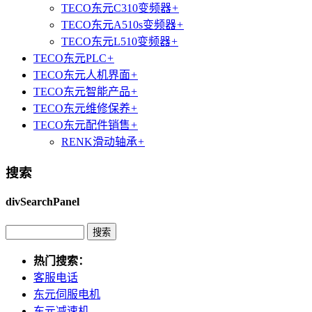
TECO东元C310变频器
+
TECO东元A510s变频器
+
TECO东元L510变频器
+
TECO东元PLC
+
TECO东元人机界面
+
TECO东元智能产品
+
TECO东元维修保养
+
TECO东元配件销售
+
RENK滑动轴承
+
搜索
divSearchPanel
热门搜索：
客服电话
东元伺服电机
东元减速机