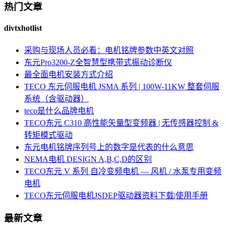
热门文章
divtxhotlist
采购与现场人员必看：电机铭牌参数中英文对照
东元Pro3200-Z全智慧型携带式振动诊断仪
最全面电机安装方式介绍
TECO 东元伺服电机 JSMA 系列 | 100W-11KW 整套伺服
系统（含驱动器）
teco是什么品牌电机
TECO东元 C310 高性能矢量型变频器 | 无传感器控制 &
转矩模式驱动
东元电机铭牌序列号上的数字是代表的什么意思
NEMA电机 DESIGN A,B,C,D的区别
TECO东元 V 系列 自冷变频电机 — 风机 / 水泵专用变频
电机
TECO东元伺服电机JSDEP驱动器资料下载|使用手册
最新文章