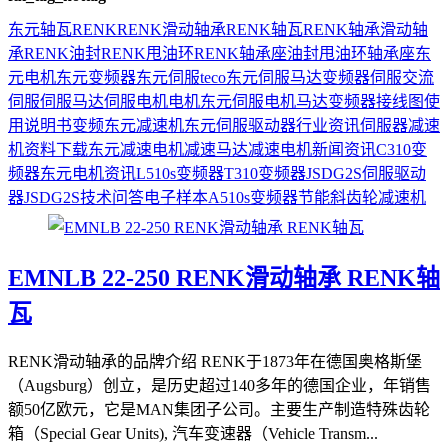
东元
轴瓦
RENK
RENK滑动轴承
RENK轴瓦
RENK轴承
滑动轴
承
RENK油封
RENK甩油环
RENK轴承座
油封
甩油环
轴承座
东
元电机
东元变频器
东元伺服
teco
东元伺服马达
变频器
伺服
交流
伺服
伺服马达
伺服电机
电机
东元伺服电机
马达
变频器接线图
使
用说明书
变频
东元减速机
东元伺服驱动器
行业资讯
伺服器
减速
机
资料下载
东元减速电机
减速马达
减速电机
新闻资讯
C310变
频器
东元电机资讯
L510s变频器
T310变频器
JSDG2S伺服驱动
器
JSDG2S
技术问答
电子样本
A510s变频器
节能
斜齿轮减速机
EMNLB 22-250 RENK滑动轴承 RENK轴
瓦
RENK滑动轴承的品牌介绍 RENK于1873年在德国奥格斯堡
（Augsburg）创立，是历史超过140多年的德国企业，年销售
额50亿欧元，它是MAN集团子公司。主要生产制造特殊齿轮
箱（Special Gear Units), 汽车变速器（Vehicle Transm...