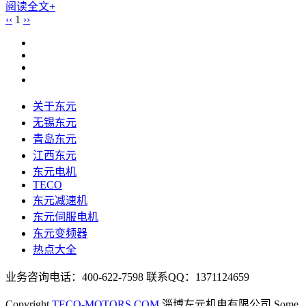
阅读全文+
‹‹
1
››
关于东元
无锡东元
青岛东元
江西东元
东元电机
TECO
东元减速机
东元伺服电机
东元变频器
热点大全
业务咨询电话：400-622-7598 联系QQ：1371124659
Copyright
TECO-MOTORS.COM
淄博左元机电有限公司 Some