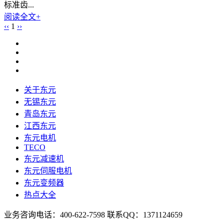
标准齿...
阅读全文+
‹‹
1
››
关于东元
无锡东元
青岛东元
江西东元
东元电机
TECO
东元减速机
东元伺服电机
东元变频器
热点大全
业务咨询电话：400-622-7598 联系QQ：1371124659