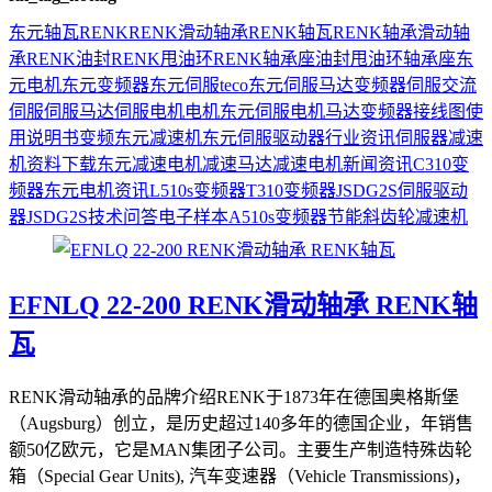
东元
轴瓦
RENK
RENK滑动轴承
RENK轴瓦
RENK轴承
滑动轴
承
RENK油封
RENK甩油环
RENK轴承座
油封
甩油环
轴承座
东
元电机
东元变频器
东元伺服
teco
东元伺服马达
变频器
伺服
交流
伺服
伺服马达
伺服电机
电机
东元伺服电机
马达
变频器接线图
使
用说明书
变频
东元减速机
东元伺服驱动器
行业资讯
伺服器
减速
机
资料下载
东元减速电机
减速马达
减速电机
新闻资讯
C310变
频器
东元电机资讯
L510s变频器
T310变频器
JSDG2S伺服驱动
器
JSDG2S
技术问答
电子样本
A510s变频器
节能
斜齿轮减速机
EFNLQ 22-200 RENK滑动轴承 RENK轴
瓦
RENK滑动轴承的品牌介绍RENK于1873年在德国奥格斯堡
（Augsburg）创立，是历史超过140多年的德国企业，年销售
额50亿欧元，它是MAN集团子公司。主要生产制造特殊齿轮
箱（Special Gear Units), 汽车变速器（Vehicle Transmissions)，