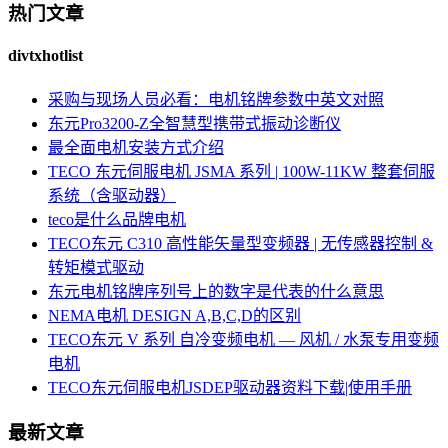
热门文章
divtxhotlist
采购与现场人员必看：电机铭牌参数中英文对照
东元Pro3200-Z全智慧型携带式振动诊断仪
最全面电机安装方式介绍
TECO 东元伺服电机 JSMA 系列 | 100W-11KW 整套伺服
系统（含驱动器）
teco是什么品牌电机
TECO东元 C310 高性能矢量型变频器 | 无传感器控制 &
转矩模式驱动
东元电机铭牌序列号上的数字是代表的什么意思
NEMA电机 DESIGN A,B,C,D的区别
TECO东元 V 系列 自冷变频电机 — 风机 / 水泵专用变频
电机
TECO东元伺服电机JSDEP驱动器资料下载|使用手册
最新文章