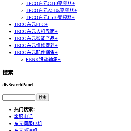
TECO东元C310变频器
+
TECO东元A510s变频器
+
TECO东元L510变频器
+
TECO东元PLC
+
TECO东元人机界面
+
TECO东元智能产品
+
TECO东元维修保养
+
TECO东元配件销售
+
RENK滑动轴承
+
搜索
divSearchPanel
热门搜索：
客服电话
东元伺服电机
东元减速机