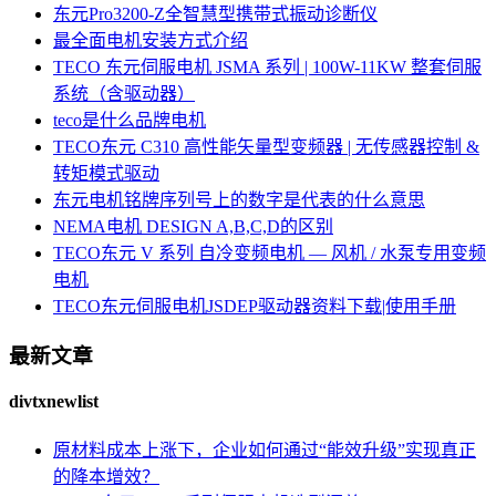
东元Pro3200-Z全智慧型携带式振动诊断仪
最全面电机安装方式介绍
TECO 东元伺服电机 JSMA 系列 | 100W-11KW 整套伺服
系统（含驱动器）
teco是什么品牌电机
TECO东元 C310 高性能矢量型变频器 | 无传感器控制 &
转矩模式驱动
东元电机铭牌序列号上的数字是代表的什么意思
NEMA电机 DESIGN A,B,C,D的区别
TECO东元 V 系列 自冷变频电机 — 风机 / 水泵专用变频
电机
TECO东元伺服电机JSDEP驱动器资料下载|使用手册
最新文章
divtxnewlist
原材料成本上涨下，企业如何通过“能效升级”实现真正
的降本增效？