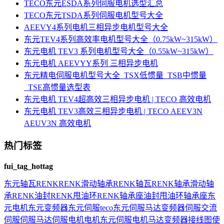
TECO东元ESDA系列伺服电机选型汇总
TECO东元TSDA系列伺服电机型号大全
AEEVY4系列电机三相异步电机型号大全
东元TEV4系列高效率电机型号大全（0.75kW~315kW）
东元电机 TEV3 系列电机型号大全（0.55kW~315kW）
东元电机 AEEVYY系列 三相异步电机
东元精电伺服电机型号大全_TSX低惯量_TSB中惯量
_TSE高惯量选型表
东元电机 TEV4超高效三相异步电机 | TECO 高效电机
东元电机 TEV3高效三相异步电机 | TECO AEEV3N
AEUV3N 高效电机
热门标签
fui_tag_hottag
东元
轴瓦
RENK
RENK滑动轴承
RENK轴瓦
RENK轴承
滑动轴
承
RENK油封
RENK甩油环
RENK轴承座
油封
甩油环
轴承座
东
元电机
东元变频器
东元伺服
teco
东元伺服马达
变频器
伺服
交流
伺服
伺服马达
伺服电机
电机
东元伺服电机
马达
变频器接线图
使