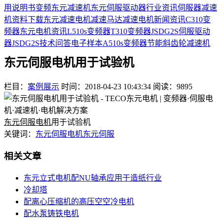
用说明书
变频
东元减速机
东元伺服驱动器
行业资讯
伺服器
减速
机
资料下载
东元减速电机
减速马达
减速电机
新闻资讯
C310变
频器
东元电机资讯
L510s变频器
T310变频器
JSDG2S伺服驱动
器
JSDG2S
技术问答
电子样本
A510s变频器
节能
斜齿轮减速机
东元伺服电机用于试验机
栏目：
案例展示
时间：2018-04-23 10:43:34
阅读：9895
东元伺服电机
用于试验机
关键词：
东元伺服电机
东元伺服
相关文章
东元立式电机配NU轴承应用于造纸行业
冷却塔
配离心压缩机的高压空空冷电机
配水泵铸铁电机