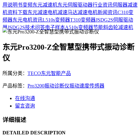
用说明书
变频
东元减速机
东元伺服驱动器
行业资讯
伺服器
减速
机
资料下载
东元减速电机
减速马达
减速电机
新闻资讯
C310变
频器
东元电机资讯
L510s变频器
T310变频器
JSDG2S伺服驱动
器
JSDG2S
技术问答
电子样本
A510s变频器
节能
斜齿轮减速机
东元Pro3200-Z全智慧型携带式振动诊断
仪
所属分类：
TECO东元智能产品
产品标签：
Pro3200
振动诊断仪
振动速度传感器
在线沟通
留言咨询
详细描述
DETAILED DESCRIPTION