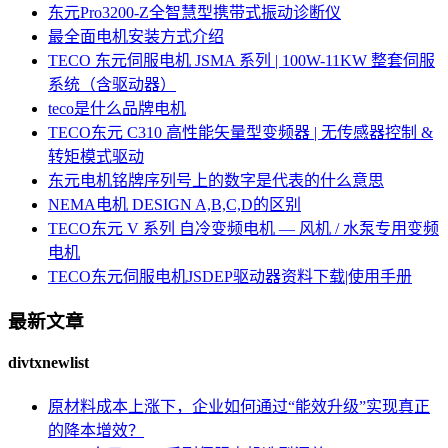
东元Pro3200-Z全智慧型携带式振动诊断仪
最全面电机安装方式介绍
TECO 东元伺服电机 JSMA 系列 | 100W-11KW 整套伺服
系统（含驱动器）
teco是什么品牌电机
TECO东元 C310 高性能矢量型变频器 | 无传感器控制 &
转矩模式驱动
东元电机铭牌序列号上的数字是代表的什么意思
NEMA电机 DESIGN A,B,C,D的区别
TECO东元 V 系列 自冷变频电机 — 风机 / 水泵专用变频
电机
TECO东元伺服电机JSDEP驱动器资料下载|使用手册
最新文章
divtxnewlist
原材料成本上涨下，企业如何通过“能效升级”实现真正
的降本增效？