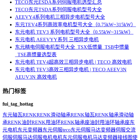
TECO东元ESDA系列伺服电机选型汇总
TECO东元TSDA系列伺服电机型号大全
AEEVY4系列电机三相异步电机型号大全
东元TEV4系列高效率电机型号大全（0.75kW~315kW）
东元电机 TEV3 系列电机型号大全（0.55kW~315kW）
东元电机 AEEVYY系列 三相异步电机
东元精电伺服电机型号大全_TSX低惯量_TSB中惯量
_TSE高惯量选型表
东元电机 TEV4超高效三相异步电机 | TECO 高效电机
东元电机 TEV3高效三相异步电机 | TECO AEEV3N
AEUV3N 高效电机
热门标签
fui_tag_hottag
东元
轴瓦
RENK
RENK滑动轴承
RENK轴瓦
RENK轴承
滑动轴
承
RENK油封
RENK甩油环
RENK轴承座
油封
甩油环
轴承座
东
元电机
东元变频器
东元伺服
teco
东元伺服马达
变频器
伺服
交流
伺服
伺服马达
伺服电机
电机
东元伺服电机
马达
变频器接线图
使