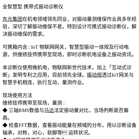
全智慧型 携带式振动诊断仪
东元集团
在机电领域领先同业，对振动量测维保作业具多年经
验，深切了解振动维保不易，特别设计可携式振动诊断仪，解
决振动维保的需求。
可携箱内含 : IoT 物联网网关，智慧型振动一体规及行动电
源，供维修技师携带至现场，即时诊断机电设备之振动资讯。
本诊断仪使用微机电，物联网新世代技术，加上「互动式诊
断」发明专利之应用，目前领先全球。
振动规
透过IoT网关与
智慧手机相连，执行互动，量测作业。
现场使用方法
维修技师携带至现场，量测 :
◆ 三轴RMS数值与
马达
法定振动量对比，当场判断是否偏
高。
◆ 检查FFT数据，查看振动能量在频域的分布，用以诊断设备
轴承，对称，对心，软脚等 运转状况。