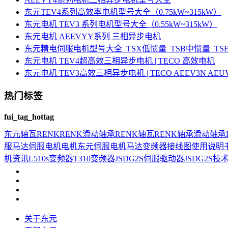
东元TEV4系列高效率电机型号大全（0.75kW~315kW）
东元电机 TEV3 系列电机型号大全（0.55kW~315kW）
东元电机 AEEVYY系列 三相异步电机
东元精电伺服电机型号大全_TSX低惯量_TSB中惯量_T
东元电机 TEV4超高效三相异步电机 | TECO 高效电机
东元电机 TEV3高效三相异步电机 | TECO AEEV3N AE
热门标签
fui_tag_hottag
东元
轴瓦
RENK
RENK滑动轴承
RENK轴瓦
RENK轴承
滑动轴承
服马达
伺服电机
电机
东元伺服电机
马达
变频器接线图
使用说明
机资讯
L510s变频器
T310变频器
JSDG2S伺服驱动器
JSDG2S
技
关于东元