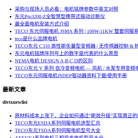
采购与现场人员必看：电机铭牌参数中英文对照
东元Pro3200-Z全智慧型携带式振动诊断仪
最全面电机安装方式介绍
TECO 东元伺服电机 JSMA 系列 | 100W-11KW 整套
teco是什么品牌电机
TECO东元 C310 高性能矢量型变频器 | 无传感器控制 &
东元电机铭牌序列号上的数字是代表的什么意思
NEMA电机 DESIGN A,B,C,D的区别
TECO东元 V 系列 自冷变频电机 — 风机 / 水泵专用变频
TECO东元伺服电机JSDEP驱动器资料下载|使用手册
最新文章
divtxnewlist
原材料成本上涨下，企业如何通过“能效升级”实现真正
TECO东元ESDA系列伺服电机选型汇总
TECO东元TSDA系列伺服电机型号大全
AEEVY4系列电机三相异步电机型号大全