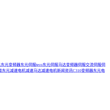
机
东元变频器
东元伺服
teco
东元伺服马达
变频器
伺服
交流伺服
伺
载
东元减速电机
减速马达
减速电机
新闻资讯
C310变频器
东元电