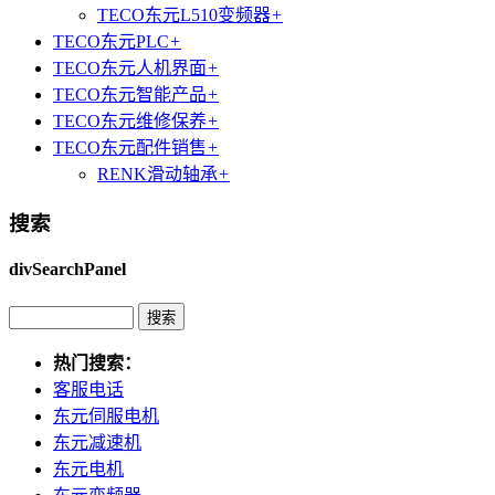
TECO东元L510变频器
+
TECO东元PLC
+
TECO东元人机界面
+
TECO东元智能产品
+
TECO东元维修保养
+
TECO东元配件销售
+
RENK滑动轴承
+
搜索
divSearchPanel
热门搜索：
客服电话
东元伺服电机
东元减速机
东元电机