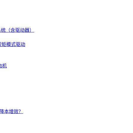
伺服系统（含驱动器）
 转矩模式驱动
电机
的降本增效？