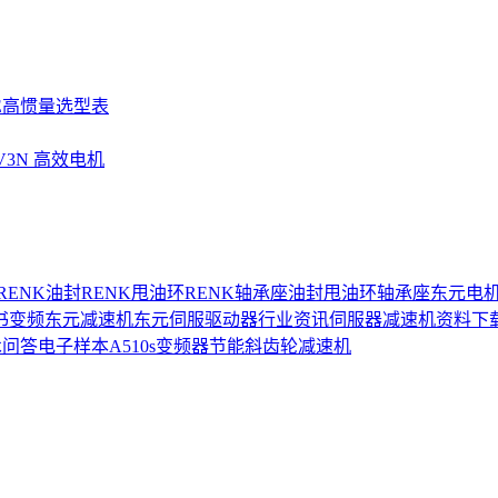
SE高惯量选型表
UV3N 高效电机
RENK油封
RENK甩油环
RENK轴承座
油封
甩油环
轴承座
东元电
书
变频
东元减速机
东元伺服驱动器
行业资讯
伺服器
减速机
资料下
术问答
电子样本
A510s变频器
节能
斜齿轮减速机