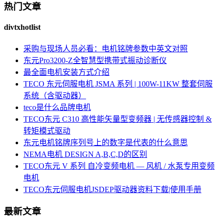
热门文章
divtxhotlist
采购与现场人员必看：电机铭牌参数中英文对照
东元Pro3200-Z全智慧型携带式振动诊断仪
最全面电机安装方式介绍
TECO 东元伺服电机 JSMA 系列 | 100W-11KW 整套伺服
系统（含驱动器）
teco是什么品牌电机
TECO东元 C310 高性能矢量型变频器 | 无传感器控制 &
转矩模式驱动
东元电机铭牌序列号上的数字是代表的什么意思
NEMA电机 DESIGN A,B,C,D的区别
TECO东元 V 系列 自冷变频电机 — 风机 / 水泵专用变频
电机
TECO东元伺服电机JSDEP驱动器资料下载|使用手册
最新文章