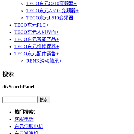
TECO东元C310变频器
+
TECO东元A510s变频器
+
TECO东元L510变频器
+
TECO东元PLC
+
TECO东元人机界面
+
TECO东元智能产品
+
TECO东元维修保养
+
TECO东元配件销售
+
RENK滑动轴承
+
搜索
divSearchPanel
热门搜索：
客服电话
东元伺服电机
东元减速机