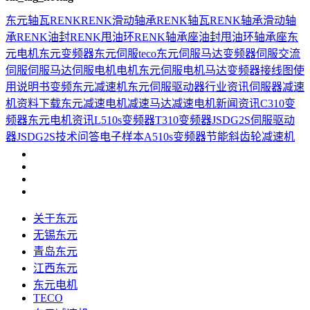
东元
轴瓦
RENK
RENK滑动轴承
RENK轴瓦
RENK轴承
滑动轴
承
RENK油封
RENK甩油环
RENK轴承座
油封
甩油环
轴承座
东
元电机
东元变频器
东元伺服
teco
东元伺服马达
变频器
伺服
交流
伺服
伺服马达
伺服电机
电机
东元伺服电机
马达
变频器接线图
使
用说明书
变频
东元减速机
东元伺服驱动器
行业资讯
伺服器
减速
机
资料下载
东元减速电机
减速马达
减速电机
新闻资讯
C310变
频器
东元电机资讯
L510s变频器
T310变频器
JSDG2S伺服驱动
器
JSDG2S
技术问答
电子样本
A510s变频器
节能
斜齿轮减速机
关于东元
无锡东元
青岛东元
江西东元
东元电机
TECO