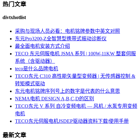
热门文章
divtxhotlist
采购与现场人员必看：电机铭牌参数中英文对照
东元Pro3200-Z全智慧型携带式振动诊断仪
最全面电机安装方式介绍
TECO 东元伺服电机 JSMA 系列 | 100W-11KW 整套伺服
系统（含驱动器）
teco是什么品牌电机
TECO东元 C310 高性能矢量型变频器 | 无传感器控制 &
转矩模式驱动
东元电机铭牌序列号上的数字是代表的什么意思
NEMA电机 DESIGN A,B,C,D的区别
TECO东元 V 系列 自冷变频电机 — 风机 / 水泵专用变频
电机
TECO东元伺服电机JSDEP驱动器资料下载|使用手册
最新文章