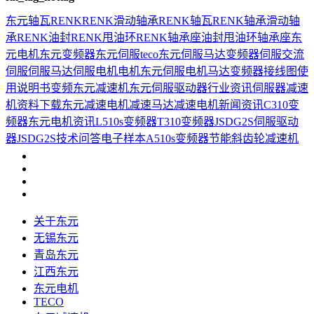
东元
轴瓦
RENK
RENK滑动轴承
RENK轴瓦
RENK轴承
滑动轴
承
RENK油封
RENK甩油环
RENK轴承座
油封
甩油环
轴承座
东
元电机
东元变频器
东元伺服
teco
东元伺服马达
变频器
伺服
交流
伺服
伺服马达
伺服电机
电机
东元伺服电机
马达
变频器接线图
使
用说明书
变频
东元减速机
东元伺服驱动器
行业资讯
伺服器
减速
机
资料下载
东元减速电机
减速马达
减速电机
新闻资讯
C310变
频器
东元电机资讯
L510s变频器
T310变频器
JSDG2S伺服驱动
器
JSDG2S
技术问答
电子样本
A510s变频器
节能
斜齿轮减速机
关于东元
无锡东元
青岛东元
江西东元
东元电机
TECO