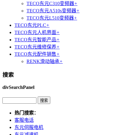
TECO东元C310变频器
+
TECO东元A510s变频器
+
TECO东元L510变频器
+
TECO东元PLC
+
TECO东元人机界面
+
TECO东元智能产品
+
TECO东元维修保养
+
TECO东元配件销售
+
RENK滑动轴承
+
搜索
divSearchPanel
热门搜索：
客服电话
东元伺服电机
东元减速机