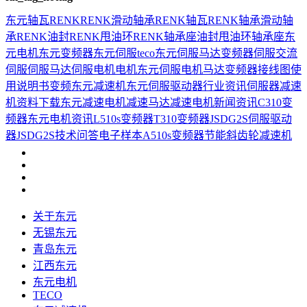
东元
轴瓦
RENK
RENK滑动轴承
RENK轴瓦
RENK轴承
滑动轴
承
RENK油封
RENK甩油环
RENK轴承座
油封
甩油环
轴承座
东
元电机
东元变频器
东元伺服
teco
东元伺服马达
变频器
伺服
交流
伺服
伺服马达
伺服电机
电机
东元伺服电机
马达
变频器接线图
使
用说明书
变频
东元减速机
东元伺服驱动器
行业资讯
伺服器
减速
机
资料下载
东元减速电机
减速马达
减速电机
新闻资讯
C310变
频器
东元电机资讯
L510s变频器
T310变频器
JSDG2S伺服驱动
器
JSDG2S
技术问答
电子样本
A510s变频器
节能
斜齿轮减速机
关于东元
无锡东元
青岛东元
江西东元
东元电机
TECO