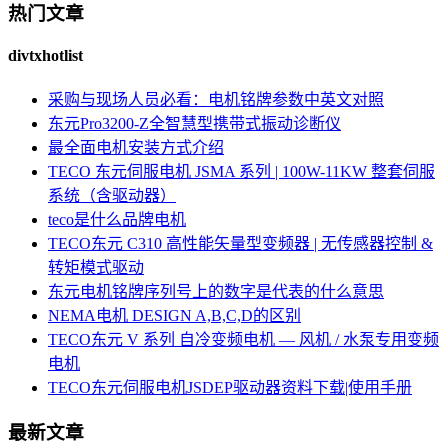
热门文章
divtxhotlist
采购与现场人员必看：电机铭牌参数中英文对照
东元Pro3200-Z全智慧型携带式振动诊断仪
最全面电机安装方式介绍
TECO 东元伺服电机 JSMA 系列 | 100W-11KW 整套伺服
系统（含驱动器）
teco是什么品牌电机
TECO东元 C310 高性能矢量型变频器 | 无传感器控制 &
转矩模式驱动
东元电机铭牌序列号上的数字是代表的什么意思
NEMA电机 DESIGN A,B,C,D的区别
TECO东元 V 系列 自冷变频电机 — 风机 / 水泵专用变频
电机
TECO东元伺服电机JSDEP驱动器资料下载|使用手册
最新文章