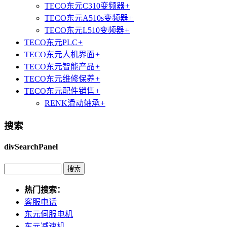
TECO东元C310变频器
+
TECO东元A510s变频器
+
TECO东元L510变频器
+
TECO东元PLC
+
TECO东元人机界面
+
TECO东元智能产品
+
TECO东元维修保养
+
TECO东元配件销售
+
RENK滑动轴承
+
搜索
divSearchPanel
热门搜索：
客服电话
东元伺服电机
东元减速机