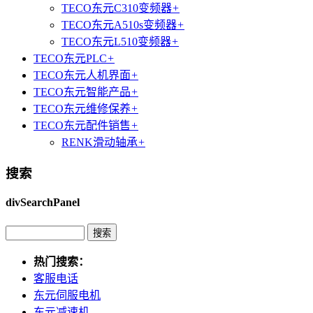
TECO东元C310变频器
+
TECO东元A510s变频器
+
TECO东元L510变频器
+
TECO东元PLC
+
TECO东元人机界面
+
TECO东元智能产品
+
TECO东元维修保养
+
TECO东元配件销售
+
RENK滑动轴承
+
搜索
divSearchPanel
热门搜索：
客服电话
东元伺服电机
东元减速机