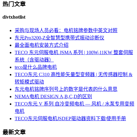
热门文章
divtxhotlist
采购与现场人员必看：电机铭牌参数中英文对照
东元Pro3200-Z全智慧型携带式振动诊断仪
最全面电机安装方式介绍
TECO 东元伺服电机 JSMA 系列 | 100W-11KW 整套伺服
系统（含驱动器）
teco是什么品牌电机
TECO东元 C310 高性能矢量型变频器 | 无传感器控制 &
转矩模式驱动
东元电机铭牌序列号上的数字是代表的什么意思
NEMA电机 DESIGN A,B,C,D的区别
TECO东元 V 系列 自冷变频电机 — 风机 / 水泵专用变频
电机
TECO东元伺服电机JSDEP驱动器资料下载|使用手册
最新文章