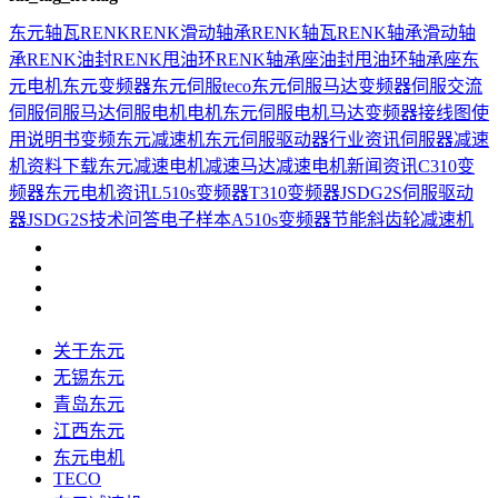
东元
轴瓦
RENK
RENK滑动轴承
RENK轴瓦
RENK轴承
滑动轴
承
RENK油封
RENK甩油环
RENK轴承座
油封
甩油环
轴承座
东
元电机
东元变频器
东元伺服
teco
东元伺服马达
变频器
伺服
交流
伺服
伺服马达
伺服电机
电机
东元伺服电机
马达
变频器接线图
使
用说明书
变频
东元减速机
东元伺服驱动器
行业资讯
伺服器
减速
机
资料下载
东元减速电机
减速马达
减速电机
新闻资讯
C310变
频器
东元电机资讯
L510s变频器
T310变频器
JSDG2S伺服驱动
器
JSDG2S
技术问答
电子样本
A510s变频器
节能
斜齿轮减速机
关于东元
无锡东元
青岛东元
江西东元
东元电机
TECO