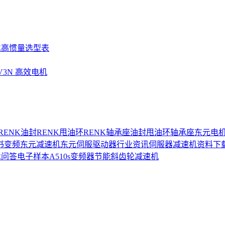
SE高惯量选型表
UV3N 高效电机
RENK油封
RENK甩油环
RENK轴承座
油封
甩油环
轴承座
东元电
书
变频
东元减速机
东元伺服驱动器
行业资讯
伺服器
减速机
资料下
术问答
电子样本
A510s变频器
节能
斜齿轮减速机