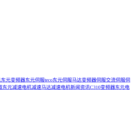
机
东元变频器
东元伺服
teco
东元伺服马达
变频器
伺服
交流伺服
伺
载
东元减速电机
减速马达
减速电机
新闻资讯
C310变频器
东元电