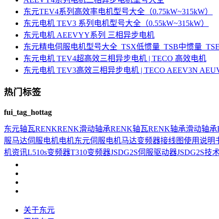
东元TEV4系列高效率电机型号大全（0.75kW~315kW）
东元电机 TEV3 系列电机型号大全（0.55kW~315kW）
东元电机 AEEVYY系列 三相异步电机
东元精电伺服电机型号大全_TSX低惯量_TSB中惯量_T
东元电机 TEV4超高效三相异步电机 | TECO 高效电机
东元电机 TEV3高效三相异步电机 | TECO AEEV3N AE
热门标签
fui_tag_hottag
东元
轴瓦
RENK
RENK滑动轴承
RENK轴瓦
RENK轴承
滑动轴承
服马达
伺服电机
电机
东元伺服电机
马达
变频器接线图
使用说明
机资讯
L510s变频器
T310变频器
JSDG2S伺服驱动器
JSDG2S
技
关于东元