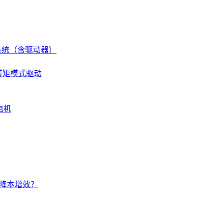
伺服系统（含驱动器）
 转矩模式驱动
电机
的降本增效？