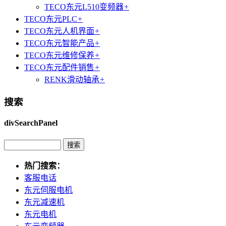
TECO东元L510变频器
+
TECO东元PLC
+
TECO东元人机界面
+
TECO东元智能产品
+
TECO东元维修保养
+
TECO东元配件销售
+
RENK滑动轴承
+
搜索
divSearchPanel
热门搜索：
客服电话
东元伺服电机
东元减速机
东元电机