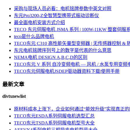
采购与现场人员必看：电机铭牌参数中英文对照
东元Pro3200-Z全智慧型携带式振动诊断仪
最全面电机安装方式介绍
TECO 东元伺服电机 JSMA 系列 | 100W-11KW 整套
teco是什么品牌电机
TECO东元 C310 高性能矢量型变频器 | 无传感器控制 &
东元电机铭牌序列号上的数字是代表的什么意思
NEMA电机 DESIGN A,B,C,D的区别
TECO东元 V 系列 自冷变频电机 — 风机 / 水泵专用变频
TECO东元伺服电机JSDEP驱动器资料下载|使用手册
最新文章
divtxnewlist
原材料成本上涨下，企业如何通过“能效升级”实现真正
TECO东元ESDA系列伺服电机选型汇总
TECO东元TSDA系列伺服电机型号大全
AEEVY4系列电机三相异步电机型号大全