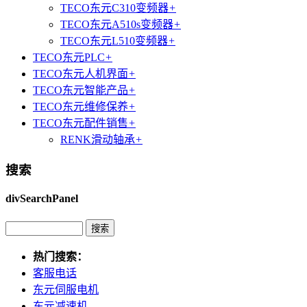
TECO东元C310变频器
+
TECO东元A510s变频器
+
TECO东元L510变频器
+
TECO东元PLC
+
TECO东元人机界面
+
TECO东元智能产品
+
TECO东元维修保养
+
TECO东元配件销售
+
RENK滑动轴承
+
搜索
divSearchPanel
热门搜索：
客服电话
东元伺服电机
东元减速机