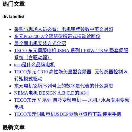
热门文章
divtxhotlist
采购与现场人员必看：电机铭牌参数中英文对照
东元Pro3200-Z全智慧型携带式振动诊断仪
最全面电机安装方式介绍
TECO 东元伺服电机 JSMA 系列 | 100W-11KW 整套伺服
系统（含驱动器）
teco是什么品牌电机
TECO东元 C310 高性能矢量型变频器 | 无传感器控制 &
转矩模式驱动
东元电机铭牌序列号上的数字是代表的什么意思
NEMA电机 DESIGN A,B,C,D的区别
TECO东元 V 系列 自冷变频电机 — 风机 / 水泵专用变频
电机
TECO东元伺服电机JSDEP驱动器资料下载|使用手册
最新文章