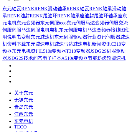
东元
轴瓦
RENK
RENK滑动轴承
RENK轴瓦
RENK轴承
滑动轴
承
RENK油封
RENK甩油环
RENK轴承座
油封
甩油环
轴承座
东
元电机
东元变频器
东元伺服
teco
东元伺服马达
变频器
伺服
交流
伺服
伺服马达
伺服电机
电机
东元伺服电机
马达
变频器接线图
使
用说明书
变频
东元减速机
东元伺服驱动器
行业资讯
伺服器
减速
机
资料下载
东元减速电机
减速马达
减速电机
新闻资讯
C310变
频器
东元电机资讯
L510s变频器
T310变频器
JSDG2S伺服驱动
器
JSDG2S
技术问答
电子样本
A510s变频器
节能
斜齿轮减速机
关于东元
无锡东元
青岛东元
江西东元
东元电机
TECO