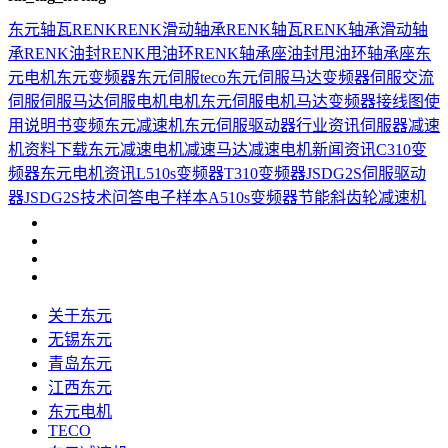
东元
轴瓦
RENK
RENK滑动轴承
RENK轴瓦
RENK轴承
滑动轴
承
RENK油封
RENK甩油环
RENK轴承座
油封
甩油环
轴承座
东
元电机
东元变频器
东元伺服
teco
东元伺服马达
变频器
伺服
交流
伺服
伺服马达
伺服电机
电机
东元伺服电机
马达
变频器接线图
使
用说明书
变频
东元减速机
东元伺服驱动器
行业资讯
伺服器
减速
机
资料下载
东元减速电机
减速马达
减速电机
新闻资讯
C310变
频器
东元电机资讯
L510s变频器
T310变频器
JSDG2S伺服驱动
器
JSDG2S
技术问答
电子样本
A510s变频器
节能
斜齿轮减速机
关于东元
无锡东元
青岛东元
江西东元
东元电机
TECO