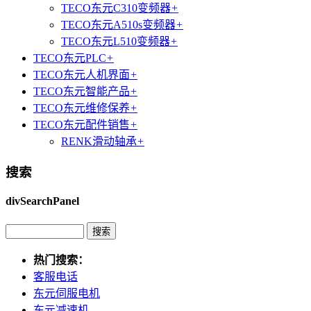
TECO东元C310变频器
+
TECO东元A510s变频器
+
TECO东元L510变频器
+
TECO东元PLC
+
TECO东元人机界面
+
TECO东元智能产品
+
TECO东元维修保养
+
TECO东元配件销售
+
RENK滑动轴承
+
搜索
divSearchPanel
热门搜索：
客服电话
东元伺服电机
东元减速机