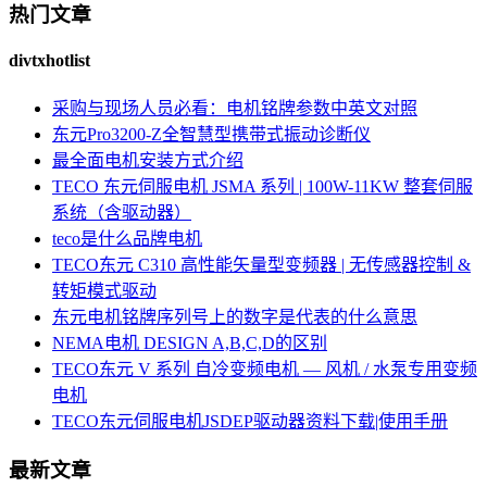
热门文章
divtxhotlist
采购与现场人员必看：电机铭牌参数中英文对照
东元Pro3200-Z全智慧型携带式振动诊断仪
最全面电机安装方式介绍
TECO 东元伺服电机 JSMA 系列 | 100W-11KW 整套伺服
系统（含驱动器）
teco是什么品牌电机
TECO东元 C310 高性能矢量型变频器 | 无传感器控制 &
转矩模式驱动
东元电机铭牌序列号上的数字是代表的什么意思
NEMA电机 DESIGN A,B,C,D的区别
TECO东元 V 系列 自冷变频电机 — 风机 / 水泵专用变频
电机
TECO东元伺服电机JSDEP驱动器资料下载|使用手册
最新文章