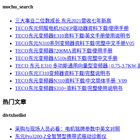
mochu_search
三大事业二位数成长 东元2021营收七年新高
TECO东元伺服电机JSDEP驱动器资料下载|使用手册
TECO东元变频器E310资料下载|英文手册使用说明书
TECO东元N310系列变频器资料下载|完整中文手册V05
TECO东元变频器7200MA资料下载|使用手册
TECO东元变频器A510s资料下载|完整中文手册
TECO 东元 E310 多功能通用向量型变频器 | 0.75-3.
TECO东元T310变频器资料下载|完整说明书
TECO东元变频器N310资料下载|中文简体手册_V09
TECO东元变频器S310+资料下载|完整使用说明书
热门文章
divtxhotlist
采购与现场人员必看：电机铭牌参数中英文对照
东元Pro3200-Z全智慧型携带式振动诊断仪