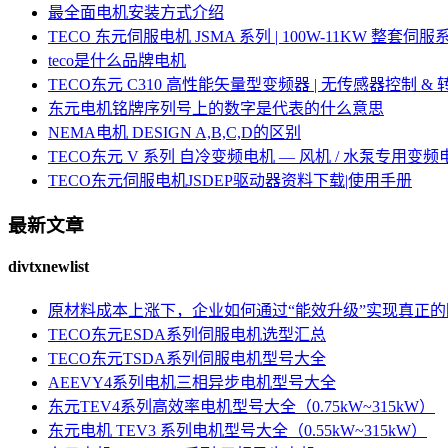
最全面电机安装方式介绍
TECO 东元伺服电机 JSMA 系列 | 100W-11KW 整套
teco是什么品牌电机
TECO东元 C310 高性能矢量型变频器 | 无传感器控制 &
东元电机铭牌序列号上的数字是代表的什么意思
NEMA电机 DESIGN A,B,C,D的区别
TECO东元 V 系列 自冷变频电机 — 风机 / 水泵专用变频
TECO东元伺服电机JSDEP驱动器资料下载|使用手册
最新文章
divtxnewlist
原材料成本上涨下，企业如何通过“能效升级”实现真正
TECO东元ESDA系列伺服电机选型汇总
TECO东元TSDA系列伺服电机型号大全
AEEVY4系列电机三相异步电机型号大全
东元TEV4系列高效率电机型号大全（0.75kW~315kW）
东元电机 TEV3 系列电机型号大全（0.55kW~315kW）