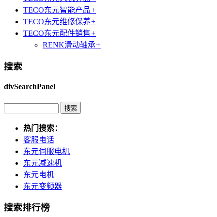
TECO东元智能产品
+
TECO东元维修保养
+
TECO东元配件销售
+
RENK滑动轴承
+
搜索
divSearchPanel
热门搜索：
客服电话
东元伺服电机
东元减速机
东元电机
东元变频器
搜索排行榜