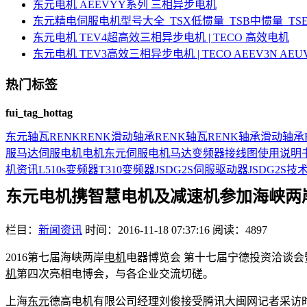
东元电机 AEEVYY系列 三相异步电机
东元精电伺服电机型号大全_TSX低惯量_TSB中惯量_T
东元电机 TEV4超高效三相异步电机 | TECO 高效电机
东元电机 TEV3高效三相异步电机 | TECO AEEV3N AE
热门标签
fui_tag_hottag
东元
轴瓦
RENK
RENK滑动轴承
RENK轴瓦
RENK轴承
滑动轴承
服马达
伺服电机
电机
东元伺服电机
马达
变频器接线图
使用说明
机资讯
L510s变频器
T310变频器
JSDG2S伺服驱动器
JSDG2S
技
东元电机携智慧电机及减速机参加海峡两
栏目：
新闻资讯
时间：2016-11-18 07:37:16
阅读：4897
2016第七届海峡两岸
电机
电器博览会 第十七届宁德投资洽谈会
机
第四次亮相电博会，与各企业交流切磋。
上海
东元
德高电机有限公司经理刘俊接受腾讯大闽网记者采访时