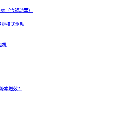
伺服系统（含驱动器）
 转矩模式驱动
电机
的降本增效？