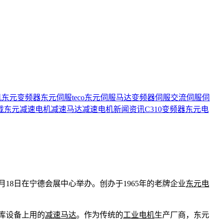
机
东元变频器
东元伺服
teco
东元伺服马达
变频器
伺服
交流伺服
伺
载
东元减速电机
减速马达
减速电机
新闻资讯
C310变频器
东元电
18日在宁德会展中心举办。创办于1965年的老牌企业
东元电
库设备上用的
减速马达
。作为传统的
工业电机
生产厂商，东元