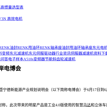
SE高惯量选型表
UV3N 高效电机
RENK油封
RENK甩油环
RENK轴承座
油封
甩油环
轴承座
东元电
书
变频
东元减速机
东元伺服驱动器
行业资讯
伺服器
减速机
资料下
术问答
电子样本
A510s变频器
节能
斜齿轮减速机
岸电博会
暨宁德新能源产业规划说明会（以下简称电博会）于6月17日到6月
称，此次带来的明星产品是工业4.0版使用的智慧
马达
和立体车