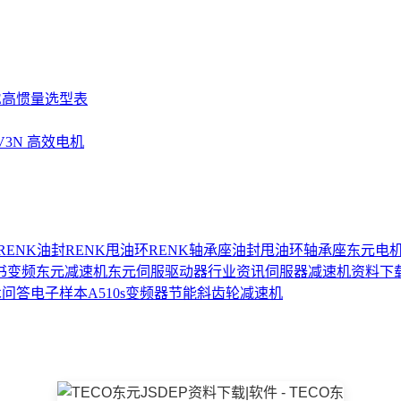
SE高惯量选型表
UV3N 高效电机
RENK油封
RENK甩油环
RENK轴承座
油封
甩油环
轴承座
东元电
书
变频
东元减速机
东元伺服驱动器
行业资讯
伺服器
减速机
资料下
术问答
电子样本
A510s变频器
节能
斜齿轮减速机