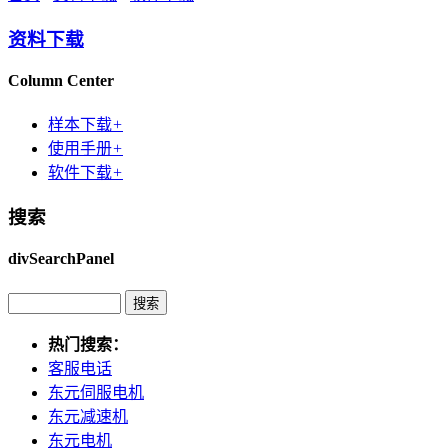
资料下载
Column Center
样本下载
+
使用手册
+
软件下载
+
搜索
divSearchPanel
热门搜索：
客服电话
东元伺服电机
东元减速机
东元电机