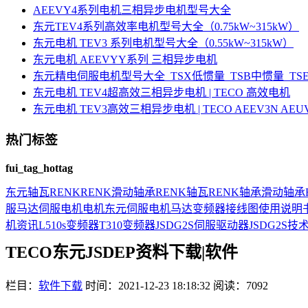
AEEVY4系列电机三相异步电机型号大全
东元TEV4系列高效率电机型号大全（0.75kW~315kW）
东元电机 TEV3 系列电机型号大全（0.55kW~315kW）
东元电机 AEEVYY系列 三相异步电机
东元精电伺服电机型号大全_TSX低惯量_TSB中惯量_T
东元电机 TEV4超高效三相异步电机 | TECO 高效电机
东元电机 TEV3高效三相异步电机 | TECO AEEV3N AE
热门标签
fui_tag_hottag
东元
轴瓦
RENK
RENK滑动轴承
RENK轴瓦
RENK轴承
滑动轴承
服马达
伺服电机
电机
东元伺服电机
马达
变频器接线图
使用说明
机资讯
L510s变频器
T310变频器
JSDG2S伺服驱动器
JSDG2S
技
TECO东元JSDEP资料下载|软件
栏目：
软件下载
时间：2021-12-23 18:18:32
阅读：7092