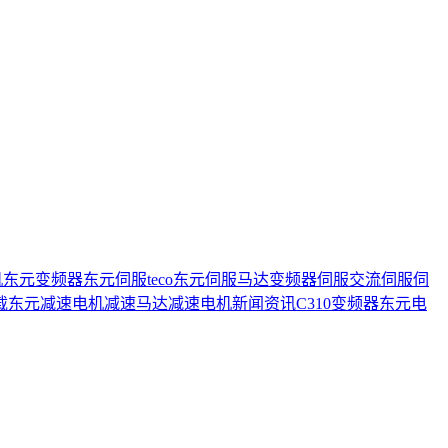
机
东元变频器
东元伺服
teco
东元伺服马达
变频器
伺服
交流伺服
伺
载
东元减速电机
减速马达
减速电机
新闻资讯
C310变频器
东元电