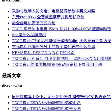
divtxhotlist
采购与现场人员必看：电机铭牌参数中英文对照
东元Pro3200-Z全智慧型携带式振动诊断仪
最全面电机安装方式介绍
TECO 东元伺服电机 JSMA 系列 | 100W-11KW 整套
teco是什么品牌电机
TECO东元 C310 高性能矢量型变频器 | 无传感器控制 &
东元电机铭牌序列号上的数字是代表的什么意思
NEMA电机 DESIGN A,B,C,D的区别
TECO东元 V 系列 自冷变频电机 — 风机 / 水泵专用变频
TECO东元伺服电机JSDEP驱动器资料下载|使用手册
最新文章
divtxnewlist
原材料成本上涨下，企业如何通过“能效升级”实现真正
TECO东元ESDA系列伺服电机选型汇总
TECO东元TSDA系列伺服电机型号大全