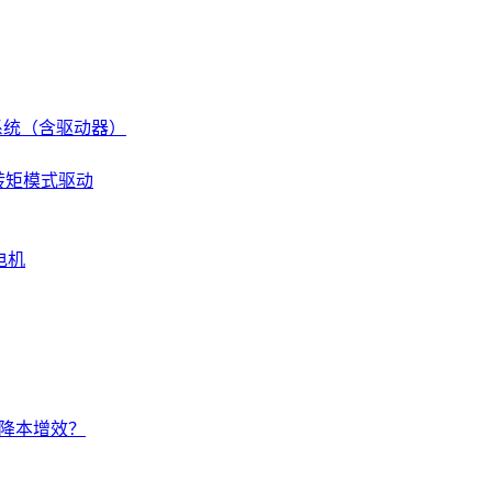
伺服系统（含驱动器）
 转矩模式驱动
电机
的降本增效？