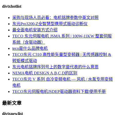
divtxhotlist
采购与现场人员必看：电机铭牌参数中英文对照
东元Pro3200-Z全智慧型携带式振动诊断仪
最全面电机安装方式介绍
TECO 东元伺服电机 JSMA 系列 | 100W-11KW 整套伺服
系统（含驱动器）
teco是什么品牌电机
TECO东元 C310 高性能矢量型变频器 | 无传感器控制 &
转矩模式驱动
东元电机铭牌序列号上的数字是代表的什么意思
NEMA电机 DESIGN A,B,C,D的区别
TECO东元 V 系列 自冷变频电机 — 风机 / 水泵专用变频
电机
TECO东元伺服电机JSDEP驱动器资料下载|使用手册
最新文章
divtxnewlist