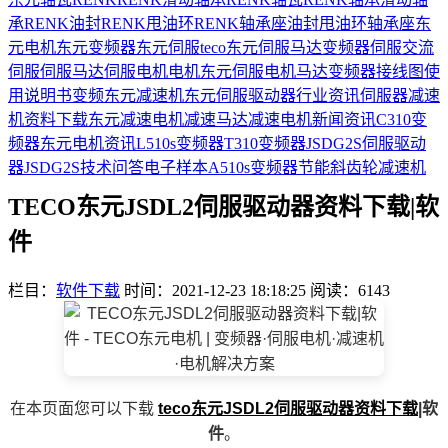
承
RENK油封
RENK甩油环
RENK轴承座
油封
甩油环
轴承座
东
元电机
东元变频器
东元伺服
teco
东元伺服马达
变频器
伺服
交流
伺服
伺服马达
伺服电机
电机
东元伺服电机
马达
变频器接线图
使
用说明书
变频
东元减速机
东元伺服驱动器
行业资讯
伺服器
减速
机
资料下载
东元减速电机
减速马达
减速电机
新闻资讯
C310变
频器
东元电机资讯
L510s变频器
T310变频器
JSDG2S伺服驱动
器
JSDG2S
技术问答
电子样本
A510s变频器
节能
斜齿轮减速机
TECO东元JSDL2伺服驱动器资料下载|软
件
栏目：
软件下载
时间：2021-12-23 18:18:25
阅读：6143
在本页面您可以下载
teco
东元
JSDL2伺服驱动器
资料下载
|软
件
。