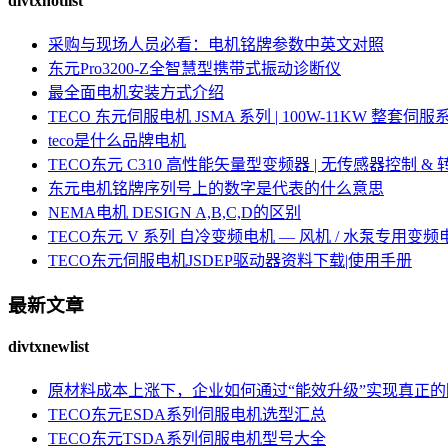
divtxhotlist
采购与现场人员必看：电机铭牌参数中英文对照
东元Pro3200-Z全智慧型携带式振动诊断仪
最全面电机安装方式介绍
TECO 东元伺服电机 JSMA 系列 | 100W-11KW 整套
teco是什么品牌电机
TECO东元 C310 高性能矢量型变频器 | 无传感器控制 &
东元电机铭牌序列号上的数字是代表的什么意思
NEMA电机 DESIGN A,B,C,D的区别
TECO东元 V 系列 自冷变频电机 — 风机 / 水泵专用变频
TECO东元伺服电机JSDEP驱动器资料下载|使用手册
最新文章
divtxnewlist
原材料成本上涨下，企业如何通过“能效升级”实现真正
TECO东元ESDA系列伺服电机选型汇总
TECO东元TSDA系列伺服电机型号大全