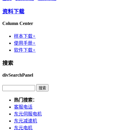
资料下载
Column Center
样本下载
+
使用手册
+
软件下载
+
搜索
divSearchPanel
热门搜索：
客服电话
东元伺服电机
东元减速机
东元电机