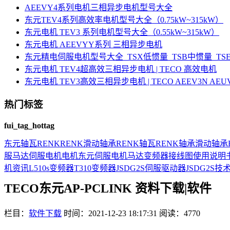
AEEVY4系列电机三相异步电机型号大全
东元TEV4系列高效率电机型号大全（0.75kW~315kW）
东元电机 TEV3 系列电机型号大全（0.55kW~315kW）
东元电机 AEEVYY系列 三相异步电机
东元精电伺服电机型号大全_TSX低惯量_TSB中惯量_T
东元电机 TEV4超高效三相异步电机 | TECO 高效电机
东元电机 TEV3高效三相异步电机 | TECO AEEV3N AE
热门标签
fui_tag_hottag
东元
轴瓦
RENK
RENK滑动轴承
RENK轴瓦
RENK轴承
滑动轴承
服马达
伺服电机
电机
东元伺服电机
马达
变频器接线图
使用说明
机资讯
L510s变频器
T310变频器
JSDG2S伺服驱动器
JSDG2S
技
TECO东元AP-PCLINK 资料下载|软件
栏目：
软件下载
时间：2021-12-23 18:17:31
阅读：4770