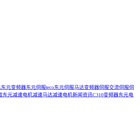
机
东元变频器
东元伺服
teco
东元伺服马达
变频器
伺服
交流伺服
伺
载
东元减速电机
减速马达
减速电机
新闻资讯
C310变频器
东元电