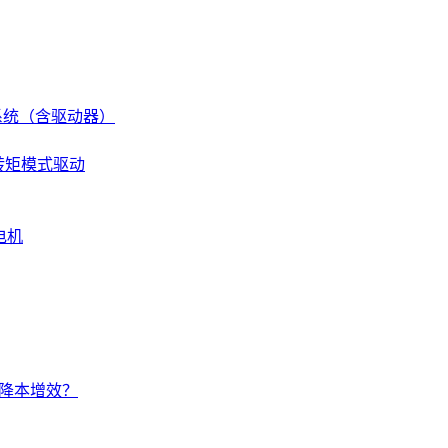
伺服系统（含驱动器）
 转矩模式驱动
电机
的降本增效？