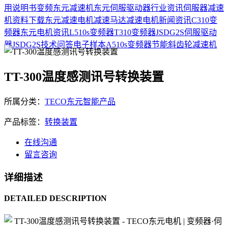
用说明书
变频
东元减速机
东元伺服驱动器
行业资讯
伺服器
减速
机
资料下载
东元减速电机
减速马达
减速电机
新闻资讯
C310变
频器
东元电机资讯
L510s变频器
T310变频器
JSDG2S伺服驱动
器
JSDG2S
技术问答
电子样本
A510s变频器
节能
斜齿轮减速机
TT-300温度感测讯号转换装置
所属分类：
TECO东元智能产品
产品标签：
转换装置
在线沟通
留言咨询
详细描述
DETAILED DESCRIPTION