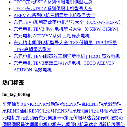
TECO东元ESDA系列伺服电机选型汇总
TECO东元TSDA系列伺服电机型号大全
AEEVY4系列电机三相异步电机型号大全
东元TEV4系列高效率电机型号大全（0.75kW~315kW）
东元电机 TEV3 系列电机型号大全（0.55kW~315kW）
东元电机 AEEVYY系列 三相异步电机
东元精电伺服电机型号大全_TSX低惯量_TSB中惯量
_TSE高惯量选型表
东元电机 TEV4超高效三相异步电机 | TECO 高效电机
东元电机 TEV3高效三相异步电机 | TECO AEEV3N
AEUV3N 高效电机
热门标签
fui_tag_hottag
东元
轴瓦
RENK
RENK滑动轴承
RENK轴瓦
RENK轴承
滑动轴
承
RENK油封
RENK甩油环
RENK轴承座
油封
甩油环
轴承座
东
元电机
东元变频器
东元伺服
teco
东元伺服马达
变频器
伺服
交流
伺服
伺服马达
伺服电机
电机
东元伺服电机
马达
变频器接线图
使