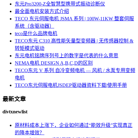
东元Pro3200-Z全智慧型携带式振动诊断仪
最全面电机安装方式介绍
TECO 东元伺服电机 JSMA 系列 | 100W-11KW 整套伺服
系统（含驱动器）
teco是什么品牌电机
TECO东元 C310 高性能矢量型变频器 | 无传感器控制 &
转矩模式驱动
东元电机铭牌序列号上的数字是代表的什么意思
NEMA电机 DESIGN A,B,C,D的区别
TECO东元 V 系列 自冷变频电机 — 风机 / 水泵专用变频
电机
TECO东元伺服电机JSDEP驱动器资料下载|使用手册
最新文章
divtxnewlist
原材料成本上涨下，企业如何通过“能效升级”实现真正
的降本增效？