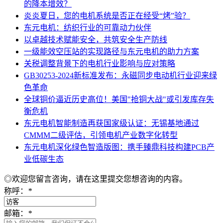
的降本增效？
炎炎夏日，您的电机系统是否正在经受“烤”验？
东元电机：纺织行业的可靠动力伙伴
以卓越技术赋能安全，共筑安全生产防线
一级能效空压站的实现路径与东元电机的助力方案
关税调整背景下的电机行业影响与应对策略
GB30253-2024新标准发布：永磁同步电动机行业迎来绿
色革命
​全球铜价逼近历史高位！美国"抢铜大战"或引发库存失
衡危机
东元电机智能制造再获国家级认证：无锡基地通过
CMMM二级评估，引领电机产业数字化转型
东元电机深化绿色智造版图：携手臻鼎科技构建PCB产
业低碳生态
◎欢迎您留言咨询，请在这里提交您想咨询的内容。
称呼：
*
邮箱：
*