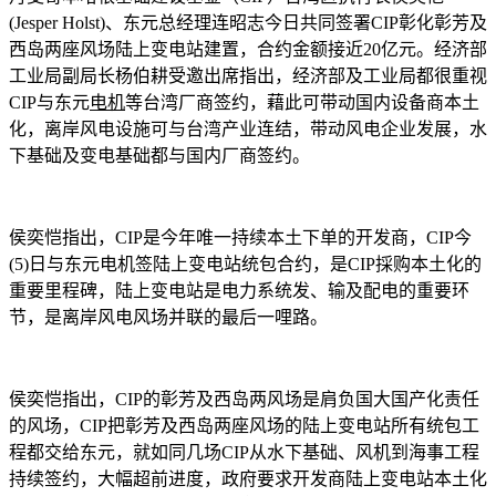
(Jesper Holst)、东元总经理连昭志今日共同签署CIP彰化彰芳及
西岛两座风场陆上变电站建置，合约金额接近20亿元。经济部
工业局副局长杨伯耕受邀出席指出，经济部及工业局都很重视
CIP与东元
电机
等台湾厂商签约，藉此可带动国内设备商本土
化，离岸风电设施可与台湾产业连结，带动风电企业发展，水
下基础及变电基础都与国内厂商签约。
侯奕恺指出，CIP是今年唯一持续本土下单的开发商，CIP今
(5)日与东元电机签陆上变电站统包合约，是CIP採购本土化的
重要里程碑，陆上变电站是电力系统发、输及配电的重要环
节，是离岸风电风场并联的最后一哩路。
侯奕恺指出，CIP的彰芳及西岛两风场是肩负国大国产化责任
的风场，CIP把彰芳及西岛两座风场的陆上变电站所有统包工
程都交给东元，就如同几场CIP从水下基础、风机到海事工程
持续签约，大幅超前进度，政府要求开发商陆上变电站本土化