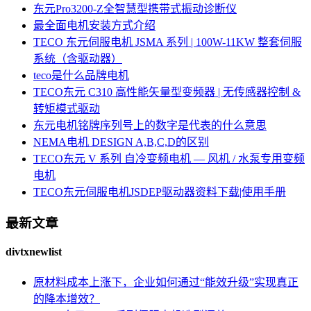
东元Pro3200-Z全智慧型携带式振动诊断仪
最全面电机安装方式介绍
TECO 东元伺服电机 JSMA 系列 | 100W-11KW 整套伺服
系统（含驱动器）
teco是什么品牌电机
TECO东元 C310 高性能矢量型变频器 | 无传感器控制 &
转矩模式驱动
东元电机铭牌序列号上的数字是代表的什么意思
NEMA电机 DESIGN A,B,C,D的区别
TECO东元 V 系列 自冷变频电机 — 风机 / 水泵专用变频
电机
TECO东元伺服电机JSDEP驱动器资料下载|使用手册
最新文章
divtxnewlist
原材料成本上涨下，企业如何通过“能效升级”实现真正
的降本增效？