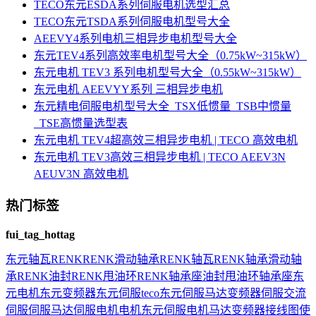
TECO东元ESDA系列伺服电机选型汇总
TECO东元TSDA系列伺服电机型号大全
AEEVY4系列电机三相异步电机型号大全
东元TEV4系列高效率电机型号大全（0.75kW~315kW）
东元电机 TEV3 系列电机型号大全（0.55kW~315kW）
东元电机 AEEVYY系列 三相异步电机
东元精电伺服电机型号大全_TSX低惯量_TSB中惯量
_TSE高惯量选型表
东元电机 TEV4超高效三相异步电机 | TECO 高效电机
东元电机 TEV3高效三相异步电机 | TECO AEEV3N
AEUV3N 高效电机
热门标签
fui_tag_hottag
东元
轴瓦
RENK
RENK滑动轴承
RENK轴瓦
RENK轴承
滑动轴
承
RENK油封
RENK甩油环
RENK轴承座
油封
甩油环
轴承座
东
元电机
东元变频器
东元伺服
teco
东元伺服马达
变频器
伺服
交流
伺服
伺服马达
伺服电机
电机
东元伺服电机
马达
变频器接线图
使