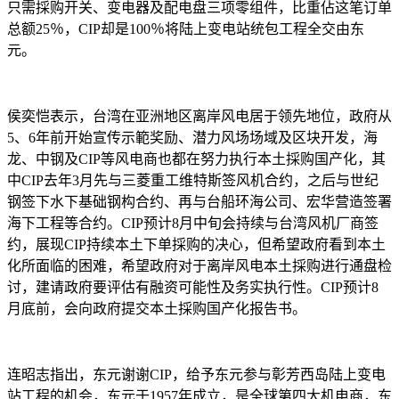
只需採购开关、变电器及配电盘三项零组件，比重佔这笔订单
总额25％，CIP却是100％将陆上变电站统包工程全交由东
元。
侯奕恺表示，台湾在亚洲地区离岸风电居于领先地位，政府从
5、6年前开始宣传示範奖励、潜力风场场域及区块开发，海
龙、中钢及CIP等风电商也都在努力执行本土採购国产化，其
中CIP去年3月先与三菱重工维特斯签风机合约，之后与世纪
钢签下水下基础钢构合约、再与台船环海公司、宏华营造签署
海下工程等合约。CIP预计8月中旬会持续与台湾风机厂商签
约，展现CIP持续本土下单採购的决心，但希望政府看到本土
化所面临的困难，希望政府对于离岸风电本土採购进行通盘检
讨，建请政府要评估有融资可能性及务实执行性。CIP预计8
月底前，会向政府提交本土採购国产化报告书。
连昭志指出，东元谢谢CIP，给予东元参与彰芳西岛陆上变电
站工程的机会，东元于1957年成立，是全球第四大机电商，东