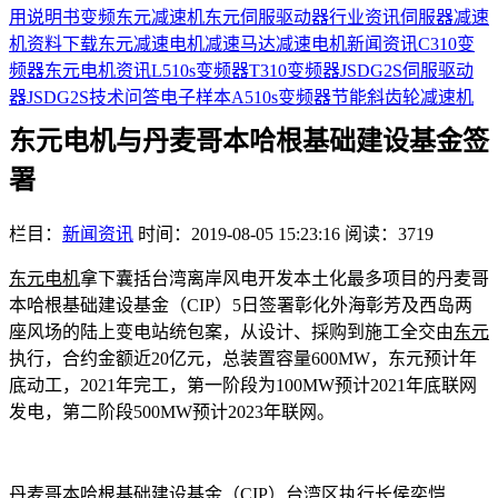
用说明书
变频
东元减速机
东元伺服驱动器
行业资讯
伺服器
减速
机
资料下载
东元减速电机
减速马达
减速电机
新闻资讯
C310变
频器
东元电机资讯
L510s变频器
T310变频器
JSDG2S伺服驱动
器
JSDG2S
技术问答
电子样本
A510s变频器
节能
斜齿轮减速机
东元电机与丹麦哥本哈根基础建设基金签
署
栏目：
新闻资讯
时间：2019-08-05 15:23:16
阅读：3719
东元电机
拿下囊括台湾离岸风电开发本土化最多项目的丹麦哥
本哈根基础建设基金（CIP）5日签署彰化外海彰芳及西岛两
座风场的陆上变电站统包案，从设计、採购到施工全交由
东元
执行，合约金额近20亿元，总装置容量600MW，东元预计年
底动工，2021年完工，第一阶段为100MW预计2021年底联网
发电，第二阶段500MW预计2023年联网。
丹麦哥本哈根基础建设基金（CIP）台湾区执行长侯奕恺