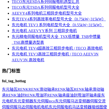
TECO东元ESDA系列伺服电机选型汇总
TECO东元TSDA系列伺服电机型号大全
AEEVY4系列电机三相异步电机型号大全
东元TEV4系列高效率电机型号大全（0.75kW~315kW）
东元电机 TEV3 系列电机型号大全（0.55kW~315kW）
东元电机 AEEVYY系列 三相异步电机
东元精电伺服电机型号大全_TSX低惯量_TSB中惯量
_TSE高惯量选型表
东元电机 TEV4超高效三相异步电机 | TECO 高效电机
东元电机 TEV3高效三相异步电机 | TECO AEEV3N
AEUV3N 高效电机
热门标签
fui_tag_hottag
东元
轴瓦
RENK
RENK滑动轴承
RENK轴瓦
RENK轴承
滑动轴
承
RENK油封
RENK甩油环
RENK轴承座
油封
甩油环
轴承座
东
元电机
东元变频器
东元伺服
teco
东元伺服马达
变频器
伺服
交流
伺服
伺服马达
伺服电机
电机
东元伺服电机
马达
变频器接线图
使