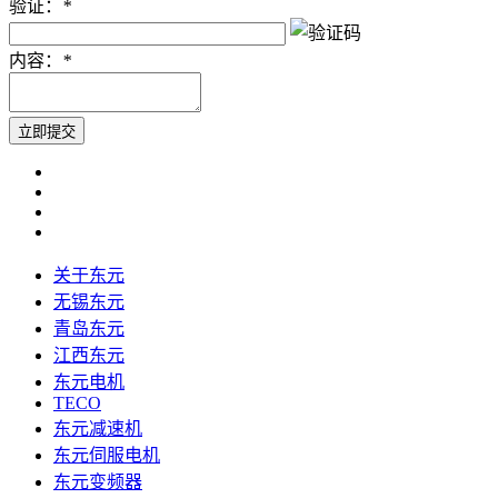
验证：
*
内容：
*
关于东元
无锡东元
青岛东元
江西东元
东元电机
TECO
东元减速机
东元伺服电机
东元变频器