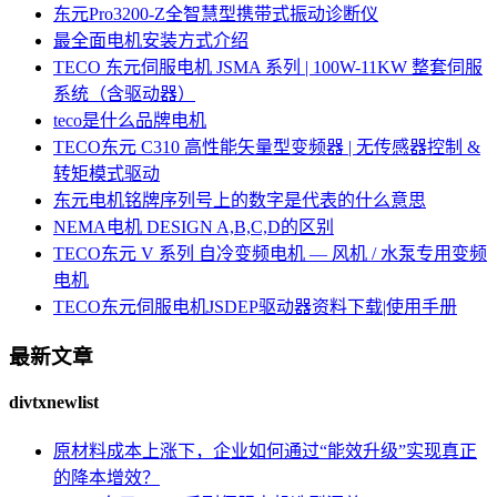
东元Pro3200-Z全智慧型携带式振动诊断仪
最全面电机安装方式介绍
TECO 东元伺服电机 JSMA 系列 | 100W-11KW 整套伺服
系统（含驱动器）
teco是什么品牌电机
TECO东元 C310 高性能矢量型变频器 | 无传感器控制 &
转矩模式驱动
东元电机铭牌序列号上的数字是代表的什么意思
NEMA电机 DESIGN A,B,C,D的区别
TECO东元 V 系列 自冷变频电机 — 风机 / 水泵专用变频
电机
TECO东元伺服电机JSDEP驱动器资料下载|使用手册
最新文章
divtxnewlist
原材料成本上涨下，企业如何通过“能效升级”实现真正
的降本增效？