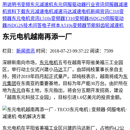
用说明书
变频
东元减速机
东元伺服驱动器
行业资讯
伺服器
减速
机
资料下载
东元减速电机
减速马达
减速电机
新闻资讯
C310变
频器
东元电机资讯
L510s变频器
T310变频器
JSDG2S伺服驱动
器
JSDG2S
技术问答
电子样本
A510s变频器
节能
斜齿轮减速机
东元电机越南再添一厂
栏目：
新闻资讯
时间：2018-07-23 09:37:22
阅读：7599
深耕新南向市场，
东元电机
五号在越南平阳省美福三工业园
区，举行动土仪式兴建小
马达
工厂，由邱纯枝董事长亲自主
持，预计2019年四月起正式量产。邱纯枝表示，越南将成为
东
元集团
在东南亚的重要基地，目标为年产能30万台。由於所在
地为
东元
自有土地，东元指出，将会分五期开发招商，建设
「越南东元科技工业园」，目标引进1.6亿美元的投资金额。
东元
电机
在平阳省美福工业区兴建的马达新厂，占地约4.2公