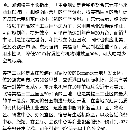
顷。邱纯枝董事长指出，「主要规划是希望能整合东元在马来
西亚槟城厂，和越南同奈厂的生产资源，将美福园区的新厂建
置成东元电机东南亚小马达的生产基地。」东元表示，越南新
厂将以生产高
效率
工业用马达为主，采用自动化及连续作业，
可缩短制程，提升效率，可望产能达到年产量30万台，而销售
市场则是锁定在越南、和其他东南亚国家，同时也供应北美、
纽澳及欧洲市场。东元强调，美福新厂产品制程注重环保，采
用水性漆，降低VOC(挥发性有机物)排放量90%，可大幅减少
空气污染。
美福工业区是隶属於越南国家投资的Becamex土地开发集团，
位於胡志明市北方50公里处，靠近港口及国际机场，总共有美
福一到美福五系列。东元电机早在10年前就斥资近千万美元，
取得美福三工业园区50公顷的土地，也是美福三工业区内最大
的单一投资。东元将分五期进行规划开发，在当地兴建高品质
的现代化科技工业园区，这座园中园内将涵盖工厂区、物流
区、研发中心、办公室区、宿舍与生活机能区，以及包括商务
中心、旅馆、宴会厅、会议中心等商业配套服务，预计到2027
年全部开发完成，可望引进1.6亿美元以上的投资额。