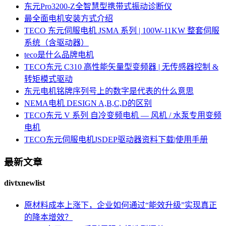
东元Pro3200-Z全智慧型携带式振动诊断仪
最全面电机安装方式介绍
TECO 东元伺服电机 JSMA 系列 | 100W-11KW 整套伺服
系统（含驱动器）
teco是什么品牌电机
TECO东元 C310 高性能矢量型变频器 | 无传感器控制 &
转矩模式驱动
东元电机铭牌序列号上的数字是代表的什么意思
NEMA电机 DESIGN A,B,C,D的区别
TECO东元 V 系列 自冷变频电机 — 风机 / 水泵专用变频
电机
TECO东元伺服电机JSDEP驱动器资料下载|使用手册
最新文章
divtxnewlist
原材料成本上涨下，企业如何通过“能效升级”实现真正
的降本增效？