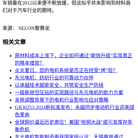
车销量在2012以来便不断放缓，但这似乎并未影响到材料商
们对于汽车行业的期待。
来源： SELON聚赛龙
相关文章
原材料成本上涨下，企业如何通过“能效升级”实现真正
的降本增效？
炎炎夏日，您的电机系统是否正在经受“烤”验？
东元电机：纺织行业的可靠动力伙伴
以卓越技术赋能安全，共筑安全生产防线
一级能效空压站的实现路径与东元电机的助力方案
关税调整背景下的电机行业影响与应对策略
GB30253-2024新标准发布：永磁同步电动机行业迎来绿
色革命
​全球铜价逼近历史高位！美国"抢铜大战"或引发库存失
衡危机
东元电机智能制造再获国家级认证：无锡基地通过