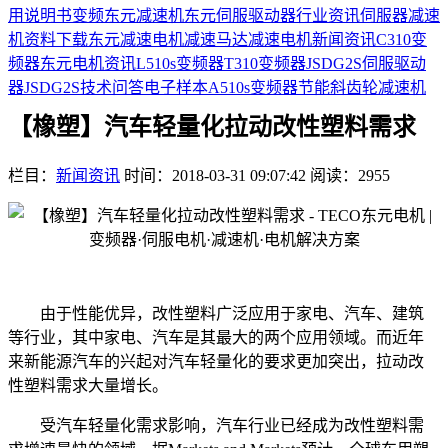
用说明书
变频
东元减速机
东元伺服驱动器
行业资讯
伺服器
减速
机
资料下载
东元减速电机
减速马达
减速电机
新闻资讯
C310变
频器
东元电机资讯
L510s变频器
T310变频器
JSDG2S伺服驱动
器
JSDG2S
技术问答
电子样本
A510s变频器
节能
斜齿轮减速机
【橡塑】汽车轻量化拉动改性塑料需求
栏目：
新闻资讯
时间：2018-03-31 09:07:42
阅读：2955
由于性能优异，改性塑料广泛应用于家电、汽车、建筑
等行业，其中家电、汽车是其最大的两个应用领域。而近年
来新能源汽车的兴起对汽车轻量化的要求更加突出，拉动改
性塑料需求大量增长。
受汽车轻量化需求影响，汽车行业已经成为改性塑料需