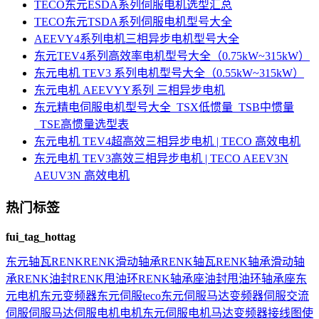
TECO东元ESDA系列伺服电机选型汇总
TECO东元TSDA系列伺服电机型号大全
AEEVY4系列电机三相异步电机型号大全
东元TEV4系列高效率电机型号大全（0.75kW~315kW）
东元电机 TEV3 系列电机型号大全（0.55kW~315kW）
东元电机 AEEVYY系列 三相异步电机
东元精电伺服电机型号大全_TSX低惯量_TSB中惯量
_TSE高惯量选型表
东元电机 TEV4超高效三相异步电机 | TECO 高效电机
东元电机 TEV3高效三相异步电机 | TECO AEEV3N
AEUV3N 高效电机
热门标签
fui_tag_hottag
东元
轴瓦
RENK
RENK滑动轴承
RENK轴瓦
RENK轴承
滑动轴
承
RENK油封
RENK甩油环
RENK轴承座
油封
甩油环
轴承座
东
元电机
东元变频器
东元伺服
teco
东元伺服马达
变频器
伺服
交流
伺服
伺服马达
伺服电机
电机
东元伺服电机
马达
变频器接线图
使