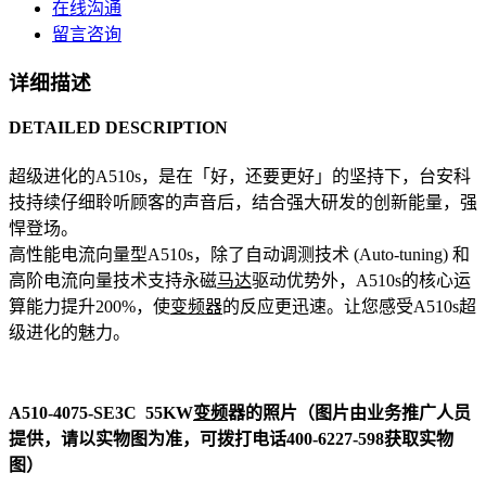
在线沟通
留言咨询
详细描述
DETAILED DESCRIPTION
超级进化的A510s，是在「好，还要更好」的坚持下，台安科
技持续仔细聆听顾客的声音后，结合强大研发的创新能量，强
悍登场。
高性能电流向量型A510s，除了自动调测技术 (Auto-tuning) 和
高阶电流向量技术支持永磁
马达
驱动优势外，A510s的核心运
算能力提升200%，使
变频器
的反应更迅速。让您感受A510s超
级进化的魅力。
A510-4075-SE3C 55KW
变频
器的照片（图片由业务推广人员
提供，请以实物图为准，可拨打电话400-6227-598获取实物
图）