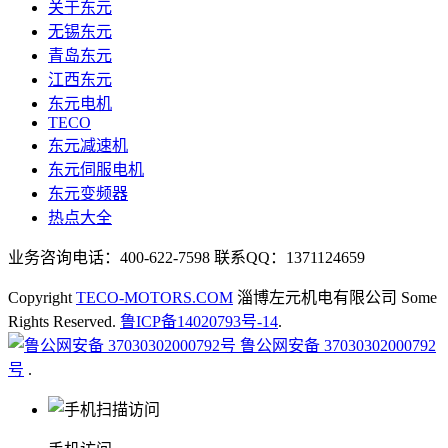
关于东元
无锡东元
青岛东元
江西东元
东元电机
TECO
东元减速机
东元伺服电机
东元变频器
热点大全
业务咨询电话：400-622-7598 联系QQ：1371124659
Copyright
TECO-MOTORS.COM
淄博左元机电有限公司 Some
Rights Reserved.
鲁ICP备14020793号-14
.
鲁公网安备 37030302000792
号
.