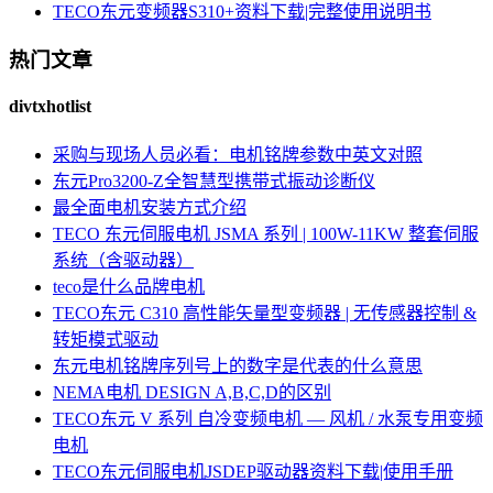
TECO东元变频器S310+资料下载|完整使用说明书
热门文章
divtxhotlist
采购与现场人员必看：电机铭牌参数中英文对照
东元Pro3200-Z全智慧型携带式振动诊断仪
最全面电机安装方式介绍
TECO 东元伺服电机 JSMA 系列 | 100W-11KW 整套伺服
系统（含驱动器）
teco是什么品牌电机
TECO东元 C310 高性能矢量型变频器 | 无传感器控制 &
转矩模式驱动
东元电机铭牌序列号上的数字是代表的什么意思
NEMA电机 DESIGN A,B,C,D的区别
TECO东元 V 系列 自冷变频电机 — 风机 / 水泵专用变频
电机
TECO东元伺服电机JSDEP驱动器资料下载|使用手册