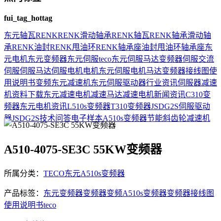
fui_tag_hottag
东元
轴瓦
RENK
RENK滑动轴承
RENK轴瓦
RENK轴承
滑动轴
承
RENK油封
RENK甩油环
RENK轴承座
油封
甩油环
轴承座
东
元电机
东元变频器
东元伺服
teco
东元伺服马达
变频器
伺服
交流
伺服
伺服马达
伺服电机
电机
东元伺服电机
马达
变频器接线图
使
用说明书
变频
东元减速机
东元伺服驱动器
行业资讯
伺服器
减速
机
资料下载
东元减速电机
减速马达
减速电机
新闻资讯
C310变
频器
东元电机资讯
L510s变频器
T310变频器
JSDG2S伺服驱动
器
JSDG2S
技术问答
电子样本
A510s变频器
节能
斜齿轮减速机
A510-4075-SE3C 55KW变频器
所属分类：
TECO东元A510s变频器
产品标签：
东元变频器
变频器
变频
A510s变频器
变频器接线图
使用说明书
teco