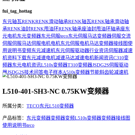
fui_tag_hottag
东元
轴瓦
RENK
RENK滑动轴承
RENK轴瓦
RENK轴承
滑动轴
承
RENK油封
RENK甩油环
RENK轴承座
油封
甩油环
轴承座
东
元电机
东元变频器
东元伺服
teco
东元伺服马达
变频器
伺服
交流
伺服
伺服马达
伺服电机
电机
东元伺服电机
马达
变频器接线图
使
用说明书
变频
东元减速机
东元伺服驱动器
行业资讯
伺服器
减速
机
资料下载
东元减速电机
减速马达
减速电机
新闻资讯
C310变
频器
东元电机资讯
L510s变频器
T310变频器
JSDG2S伺服驱动
器
JSDG2S
技术问答
电子样本
A510s变频器
节能
斜齿轮减速机
L510-401-SH3-NC 0.75KW变频器
所属分类：
TECO东元L510变频器
产品标签：
东元变频器
变频器
变频
L510s变频器
变频器接线图
使用说明书
teco