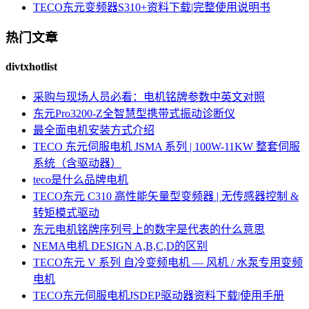
TECO东元变频器S310+资料下载|完整使用说明书
热门文章
divtxhotlist
采购与现场人员必看：电机铭牌参数中英文对照
东元Pro3200-Z全智慧型携带式振动诊断仪
最全面电机安装方式介绍
TECO 东元伺服电机 JSMA 系列 | 100W-11KW 整套伺服
系统（含驱动器）
teco是什么品牌电机
TECO东元 C310 高性能矢量型变频器 | 无传感器控制 &
转矩模式驱动
东元电机铭牌序列号上的数字是代表的什么意思
NEMA电机 DESIGN A,B,C,D的区别
TECO东元 V 系列 自冷变频电机 — 风机 / 水泵专用变频
电机
TECO东元伺服电机JSDEP驱动器资料下载|使用手册