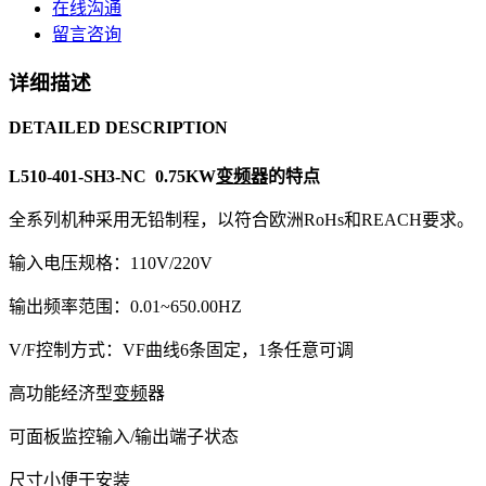
在线沟通
留言咨询
详细描述
DETAILED DESCRIPTION
L510-401-SH3-NC 0.75KW
变频器
的特点
全系列机种采用无铅制程，以符合欧洲RoHs和REACH要求。
输入电压规格：110V/220V
输出频率范围：0.01~650.00HZ
V/F控制方式：VF曲线6条固定，1条任意可调
高功能经济型
变频
器
可面板监控输入/输出端子状态
尺寸小便于安装